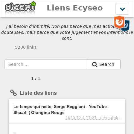
Liens Ecyseo
Affich
le
menu
J'ai besoin d'intimité. Non pas parce que mes actions sont
douteuses, mais parce que votre jugement et vos intentions le
sont.
5200 links
Search
1 / 1
Liste des liens
Le temps qui reste, Serge Reggiani - YouTube -
Shaarli ¦ Orangina Rouge
2020-12-4 11:21 - permalink
-