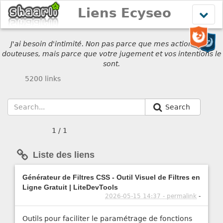
Liens Ecyseo
Affich
le
menu
J'ai besoin d'intimité. Non pas parce que mes actions sont
douteuses, mais parce que votre jugement et vos intentions le
sont.
5200 links
Search
1 / 1
Liste des liens
Générateur de Filtres CSS - Outil Visuel de Filtres en
Ligne Gratuit | LiteDevTools
2026-05-15 14:37 - permalink
-
Outils pour faciliter le paramétrage de fonctions