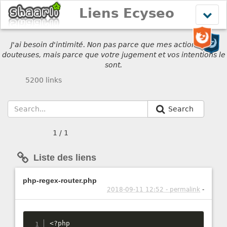
Liens Ecyseo
Affich
le
menu
J'ai besoin d'intimité. Non pas parce que mes actions sont
douteuses, mais parce que votre jugement et vos intentions le
sont.
5200 links
Search
1 / 1
Liste des liens
php-regex-router.php
2018-09-11 12:52 - permalink
-
<?php