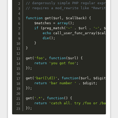
function
get
(
$url
,
$callback
)
{
$matches
=
array
(
)
;
if
(
preg_match
(
'~'
.
$url
.
'~'
,
$_SERV
echo
call_user_func_array
(
$callback
die
(
)
;
}
}
get
(
'foo'
,
function
(
$url
)
{
return
'you got foo'
;
}
)
;
get
(
'bar([\d])'
,
function
(
$url
,
$digit
)
{
return
'bar number '
.
$digit
;
}
)
;
get
(
'.*'
,
function
(
)
{
return
'catch all. try /foo or /bar[0-9
}
)
;