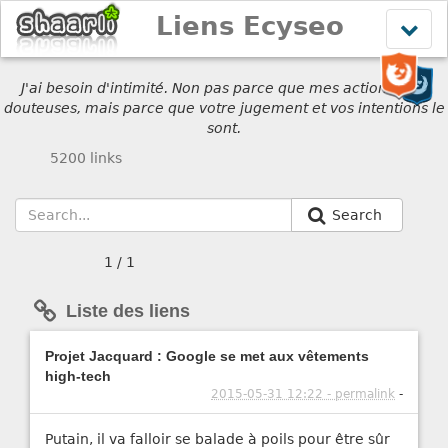
Liens Ecyseo
Affich
le
menu
J'ai besoin d'intimité. Non pas parce que mes actions sont
douteuses, mais parce que votre jugement et vos intentions le
sont.
5200 links
Search
1 / 1
Liste des liens
Projet Jacquard : Google se met aux vêtements
high-tech
2015-05-31 12:22 - permalink
-
Putain, il va falloir se balade à poils pour être sûr