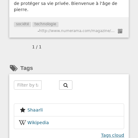
de protéger sa vie privée. Bienvenue à l'âge de
pierre.
société
technologie
-
http://www.numerama.com/magazine/33256-projet-jacquard-google-se-met-aux-vetements-high-tech.html
1 / 1
Tags
Search
Shaarli
Wikipedia
Tags cloud