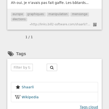
Ah oui, je n'avais pas fait gaffe. Les bâtards...
europe
graphiques
manipulation
mensonge
élections
-
http://links.bill2-software.com/shaarli/?x1_7zQ
1 / 1
Tags
Search
Shaarli
Wikipedia
Tags cloud