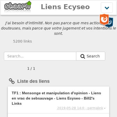
Liens Ecyseo
Affich
le
menu
J'ai besoin d'intimité. Non pas parce que mes actions sont
douteuses, mais parce que votre jugement et vos intentions le
sont.
5200 links
Search
1 / 1
Liste des liens
TF1 : Mensonge et manipulation d'opinion - Liens
en vrac de sebsauvage - Liens Ecyseo - Bill2's
Links
2019-05-28 14:0 - permalink
-