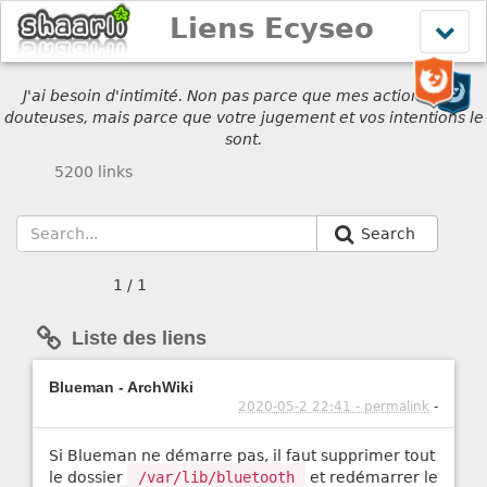
Liens Ecyseo
Affich
le
menu
J'ai besoin d'intimité. Non pas parce que mes actions sont
douteuses, mais parce que votre jugement et vos intentions le
sont.
5200 links
Search
1 / 1
Liste des liens
Blueman - ArchWiki
2020-05-2 22:41 - permalink
-
Si Blueman ne démarre pas, il faut supprimer tout
le dossier
/var/lib/bluetooth
et redémarrer le