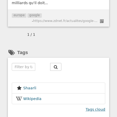
milliards qu'il doit...
europe
google
-
https://www.zdnet.fr/actualites/google-434-milliards-d-euros-d-amende-la-grosse-gifle-assenee-par-bruxelles-39871377.htm
1 / 1
Tags
Search
Shaarli
Wikipedia
Tags cloud