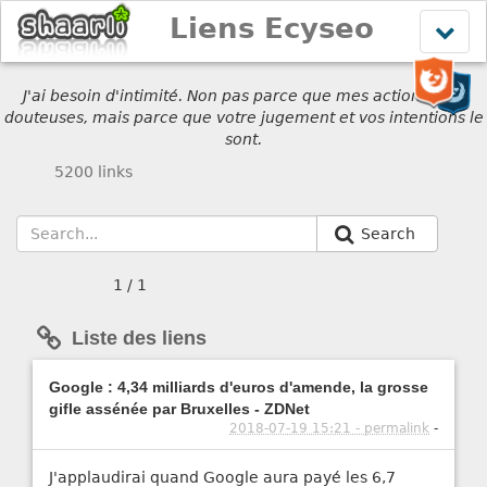
Liens Ecyseo
Affich
le
menu
J'ai besoin d'intimité. Non pas parce que mes actions sont
douteuses, mais parce que votre jugement et vos intentions le
sont.
5200 links
Search
1 / 1
Liste des liens
Google : 4,34 milliards d'euros d'amende, la grosse
gifle assénée par Bruxelles - ZDNet
2018-07-19 15:21 - permalink
-
J'applaudirai quand Google aura payé les 6,7