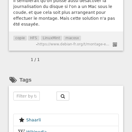
Il semblerait qu'on puisse aussi désactiver la
journalisation du disque si l'on a un Mac sous le
coude, et que cela soit plus arrangeant pour
effectuer le montage. Mais cette solution n'a pas
été essayée.
copie
HFS
LinuxMint
macosx
-
https://www.debian-fr.org/t/montage-en-ecriture-dune-partition-mac-hfs-sous-jessie/62156
1 / 1
Tags
Search
Shaarli