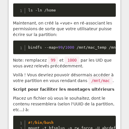
ls 
-
ln 
/
home
Maintenant, on créé la «vue» en ré-associant les
permissions de sorte que votre utilisateur puisse
écrire sur la partition:
bindfs 
--
map
=
99
/
1000
/
mnt
/
mac_temp 
/
mnt
/
mac
Note: remplacez
99
et
1000
par les UID que
vous avez relevés précédemment.
Voilà ! Vous devriez pouvoir désormais accéder à
votre partition en vous rendant dans
/mnt/mac
.
Script pour faciliter les montages ultérieurs
Placez un fichier où vous le souhaitez, dont le
contenu ressemblera (selon l'UUID de la partition,
etc...) à:
#!/bin/bash
mount 
-
t hfsplus 
-
o rw
,
force 
-
U abcdefghijk