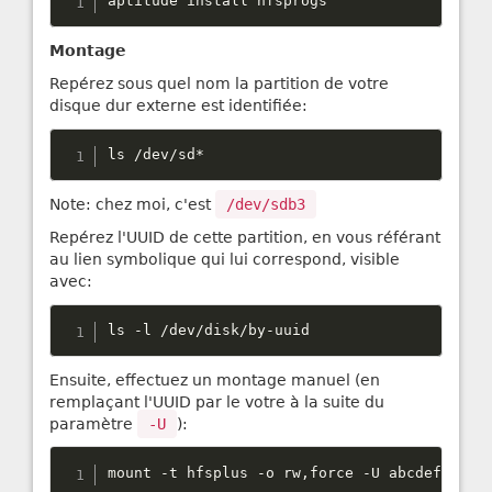
aptitude install hfsprogs
Montage
Repérez sous quel nom la partition de votre
disque dur externe est identifiée:
ls 
/
dev
/
sd
*
Note: chez moi, c'est
/dev/sdb3
Repérez l'UUID de cette partition, en vous référant
au lien symbolique qui lui correspond, visible
avec:
ls 
-
l 
/
dev
/
disk
/
by
-
uuid
Ensuite, effectuez un montage manuel (en
remplaçant l'UUID par le votre à la suite du
paramètre
-U
):
mount 
-
t hfsplus 
-
o rw
,
force 
-
U abcdefghijk