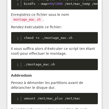
bindfs 
--
map
=
99
/
1000
/
mnt
/
mac_temp 
/
mnt
/
mac
Enregistrez ce fichier sous le nom
montage_mac.sh
.
Rendez éxécutable ce fichier:
chmod 
+
x 
.
/
montage_mac
.
sh
Il vous suffira alors d'éxécuter ce script (en étant
root) pour effectuer le montage.
.
/
montage_mac
.
sh
Addendum
Pensez à démonter les partitions avant de
débrancher le disque dur.
umount 
/
mnt
/
mac_plus 
/
mnt
/
mac