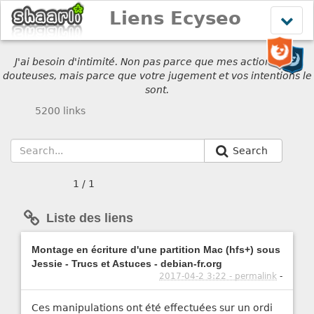
Liens Ecyseo
Affich
le
menu
J'ai besoin d'intimité. Non pas parce que mes actions sont
douteuses, mais parce que votre jugement et vos intentions le
sont.
5200 links
Search
1 / 1
Liste des liens
Montage en écriture d'une partition Mac (hfs+) sous
Jessie - Trucs et Astuces - debian-fr.org
2017-04-2 3:22 - permalink
-
Ces manipulations ont été effectuées sur un ordi