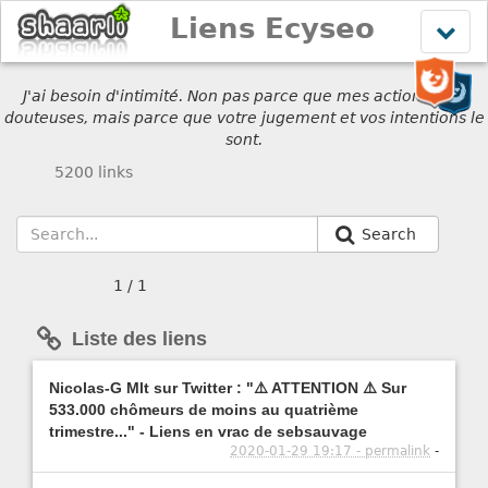
Liens Ecyseo
Affich
le
menu
J'ai besoin d'intimité. Non pas parce que mes actions sont
douteuses, mais parce que votre jugement et vos intentions le
sont.
5200 links
Search
1 / 1
Liste des liens
Nicolas-G Mlt sur Twitter : "⚠️ ATTENTION ⚠️ Sur
533.000 chômeurs de moins au quatrième
trimestre..." - Liens en vrac de sebsauvage
2020-01-29 19:17 - permalink
-