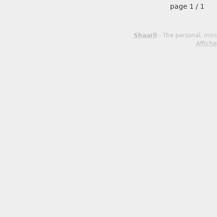
page
1 / 1
Shaarli
- The personal, mini
Affiche