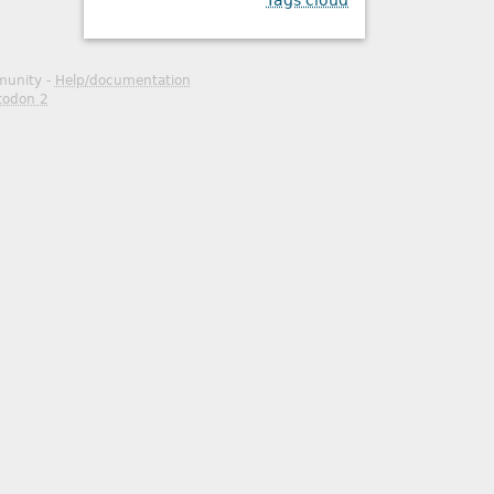
Tags cloud
mmunity -
Help/documentation
todon 2