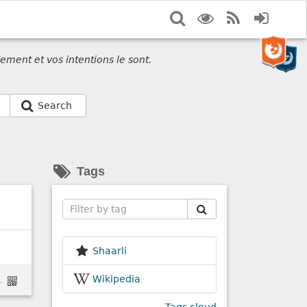
Search
Display
RSS
Login
options
Feed
ement et vos intentions le sont.
Search
Tags
Search
Shaarli
Wikipedia
/respects-your-freedom