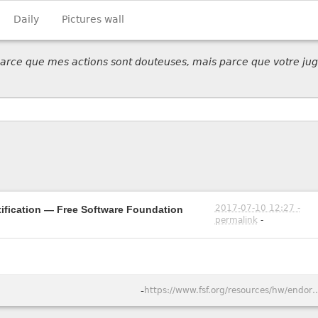
Daily
Pictures wall
 parce que mes actions sont douteuses, mais parce que votre jug
2017-07-10 12:27 -
ification — Free Software Foundation
permalink
-
-
https://www.fsf.org/resources/hw/endorsement