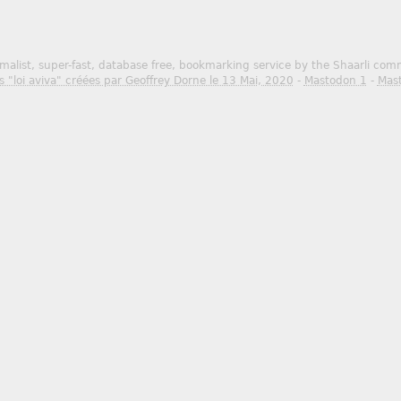
malist, super-fast, database free, bookmarking service by the Shaarli co
s "loi aviva" créées par Geoffrey Dorne le 13 Mai, 2020
-
Mastodon 1
-
Mas