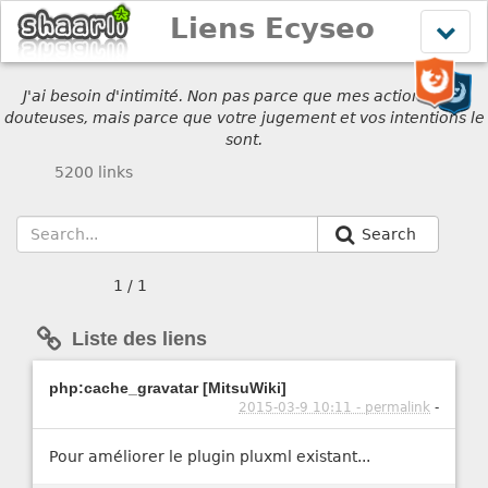
Liens Ecyseo
Affich
le
menu
J'ai besoin d'intimité. Non pas parce que mes actions sont
douteuses, mais parce que votre jugement et vos intentions le
sont.
5200 links
Search
1 / 1
Liste des liens
php:cache_gravatar [MitsuWiki]
2015-03-9 10:11 - permalink
-
Pour améliorer le plugin pluxml existant...