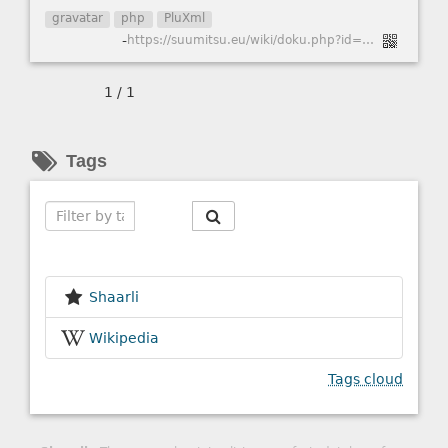
gravatar
php
PluXml
-
https://suumitsu.eu/wiki/doku.php?id=php:cache_gravatar
1 / 1
Tags
Search
Shaarli
Wikipedia
Tags cloud