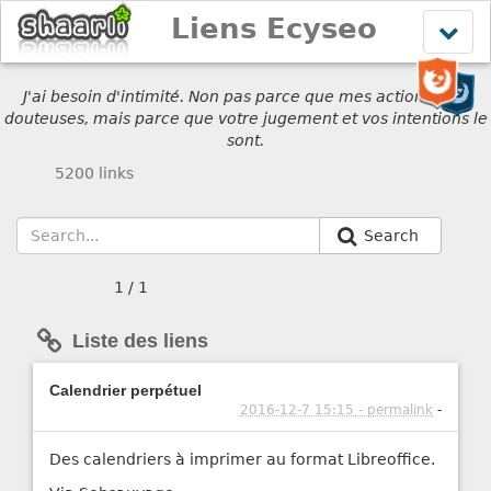
Liens Ecyseo
Affich
le
menu
J'ai besoin d'intimité. Non pas parce que mes actions sont
douteuses, mais parce que votre jugement et vos intentions le
sont.
5200 links
Search
1 / 1
Liste des liens
Calendrier perpétuel
2016-12-7 15:15 - permalink
-
Des calendriers à imprimer au format Libreoffice.