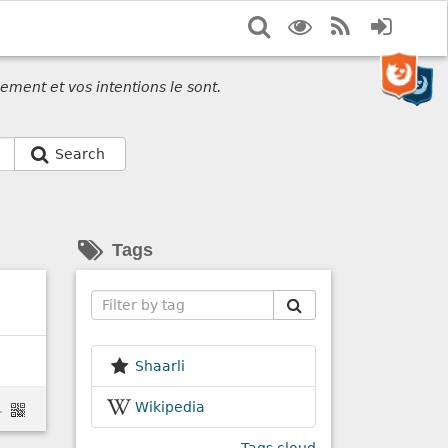
Search
Display
RSS
Login
options
Feed
ement et vos intentions le sont.
Search
Tags
Search
Shaarli
Wikipedia
plus-de-cent-sucreries