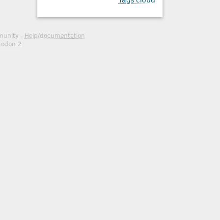
Tags cloud
mmunity -
Help/documentation
todon 2