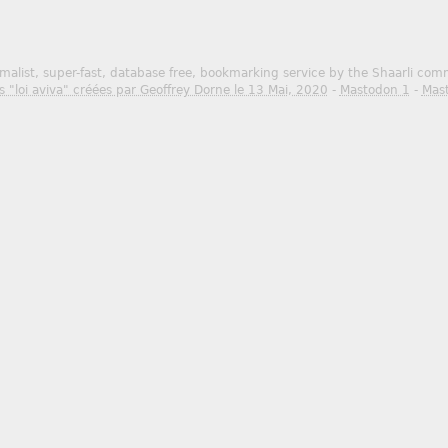
malist, super-fast, database free, bookmarking service by the Shaarli co
s "loi aviva" créées par Geoffrey Dorne le 13 Mai, 2020
-
Mastodon 1
-
Mas