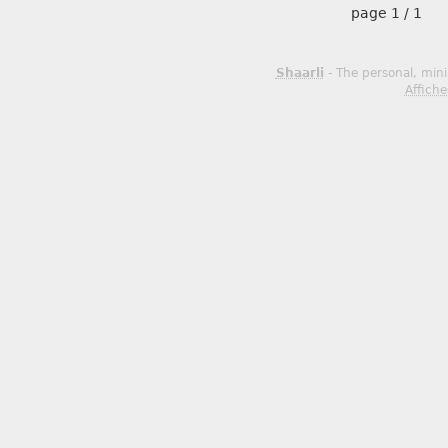
page
1 / 1
Shaarli
- The personal, mini
Affiche