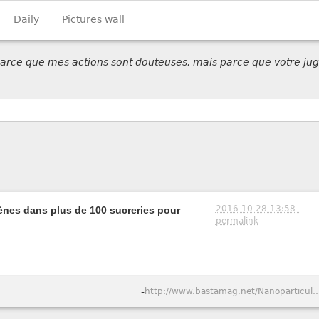
Daily
Pictures wall
 parce que mes actions sont douteuses, mais parce que votre jug
2016-10-28 13:58 -
ènes dans plus de 100 sucreries pour
permalink
-
-
http://www.bastamag.net/Nanoparticules-du-dioxyde-de-titane-dans-