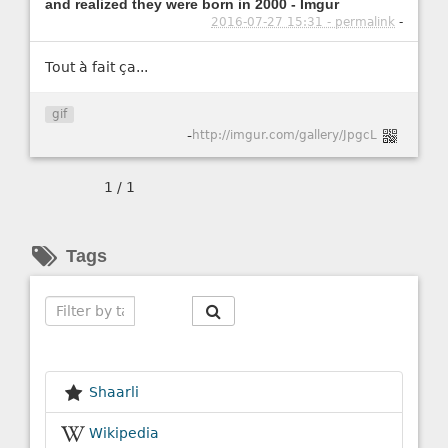
and realized they were born in 2000 - Imgur
2016-07-27 15:31 - permalink
-
Tout à fait ça...
gif
-
http://imgur.com/gallery/JpgcL
1 / 1
Tags
Search
Shaarli
Wikipedia