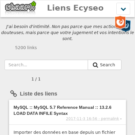
Liens Ecyseo
Affich
le
menu
J'ai besoin d'intimité. Non pas parce que mes actions sont
douteuses, mais parce que votre jugement et vos intentions le
sont.
5200 links
Search
1 / 1
Liste des liens
MySQL :: MySQL 5.7 Reference Manual :: 13.2.6
LOAD DATA INFILE Syntax
2017-11-3 16:56 - permalink
-
Importer des données en base depuis un fichier