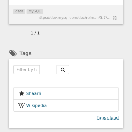
data
MySQL
-
https://dev.mysql.com/doc/refman/5.7/en/load-data.html
1 / 1
Tags
Search
Shaarli
Wikipedia
Tags cloud