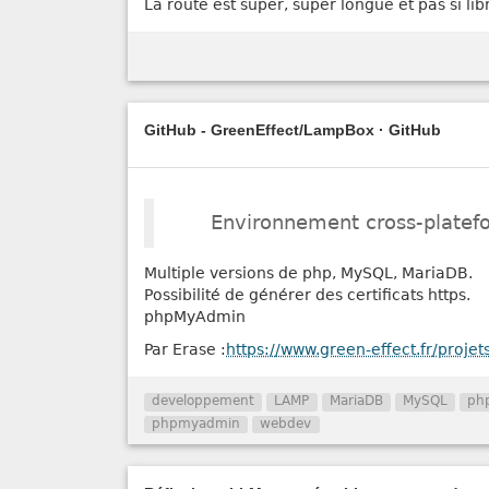
La route est super, super longue et pas si lib
GitHub - GreenEffect/LampBox · GitHub
Environnement cross-plate
Multiple versions de php, MySQL, MariaDB.
Possibilité de générer des certificats https.
phpMyAdmin
Par Erase :
https://www.green-effect.fr/projet
developpement
LAMP
MariaDB
MySQL
ph
phpmyadmin
webdev