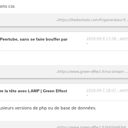
ions css
-
https://litedevtools.com/fr/gener
2026-04-9 17:38 - perm
Peertube, sans se faire bouffer par
-
-
https://www.green-effect.fr/rss-stream-suivre-des-videos-youtube-et-peertube-sans-se-faire-bouffer-
2026-04-7 18:37 - perm
e la tête avec LAMP | Green Effect
-
usieurs versions de php ou de base de données.
-
https://www.green-effect.fr/%F0%9F%90%B3-lampbox-comment-j%E2%80%99ai-a