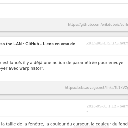
-
https://github.com/erikdubois/surf
2026-06-9 19:37 - perm
oss the LAN · GitHub - Liens en vrac de
-
est lancé, il y a déjà une action de paramétrée pour envoyer
voyer avec warpinator".
-
https://sebsauvage.net/links/?L1xVZ
2026-05-31 1:12 - perm
-
e, la taille de la fenêtre, la couleur du curseur, la couleur du fon