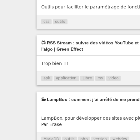
Outils pour faciliter le paramétrage de fonct
css
outils
📺 RSS Stream : suivre des vidéos YouTube et 
l'algo | Green Effect
Trop bien !!!
apk
application
Libre
rss
video
🐳 LampBox : comment j’ai arrêté de me prendr
LampBox, pour développer des sites avec pl
Par Erase
MariaDB
outils
php
version
webdev