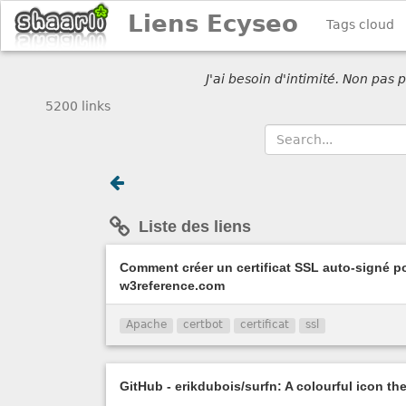
Liens Ecyseo
Tags cloud
J'ai besoin d'intimité. Non pas
5200 links
Liste des liens
Comment créer un certificat SSL auto-signé 
w3reference.com
Apache
certbot
certificat
ssl
GitHub - erikdubois/surfn: A colourful icon th