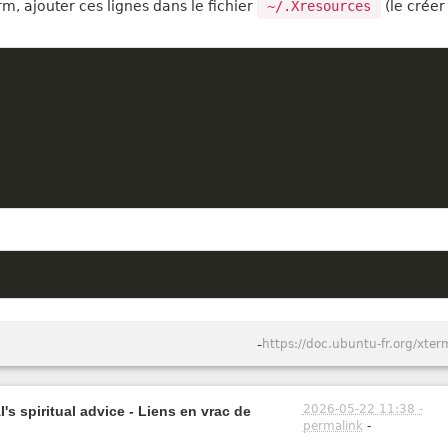
rm, ajouter ces lignes dans le fichier
~/.Xresources
(le créer 
-
https://doc.ubuntu-fr.org/xter
2026-05-22 11:38 -
's spiritual advice - Liens en vrac de
permalink
-