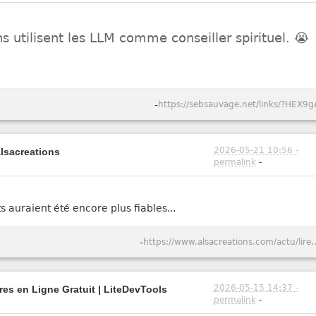
 utilisent les LLM comme conseiller spirituel. 😭
-
https://sebsauvage.net/links/?HEX9g
2026-05-21 10:56 -
Alsacreations
permalink
-
ts auraient été encore plus fiables...
-
https://www.alsacreations.com/actu/lire/1984-Captcho
2026-05-15 14:37 -
tres en Ligne Gratuit | LiteDevTools
permalink
-