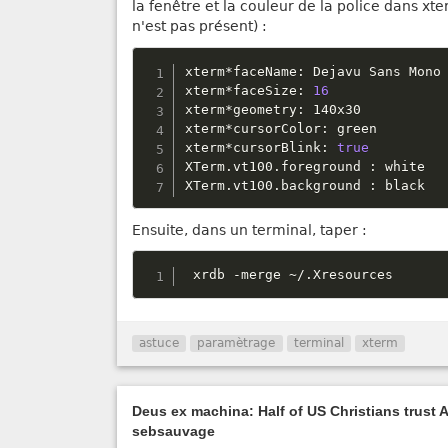
la fenêtre et la couleur de la police dans xte
n'est pas présent) :
xterm
*
faceName
:
 Dejavu Sans Mono

xterm
*
faceSize
:
16
xterm
*
geometry
:
 140x30

xterm
*
cursorColor
:
 green

xterm
*
cursorBlink
:
true
XTerm
.
vt100
.
foreground 
:
 white

XTerm
.
vt100
.
background 
:
 black
Ensuite, dans un terminal, taper :
 xrdb 
-
merge 
~
/
.
Xresources
astuce
paramètrage
terminal
xterm
Deus ex machina: Half of US Christians trust AI
sebsauvage