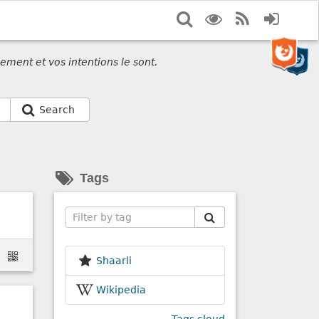
Search
Display
RSS
Login
options
Feed
ement et vos intentions le sont.
Search
Tags
Search
Shaarli
Wikipedia