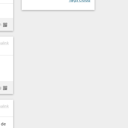
Tags cloud
n
alink
g
alink
d de