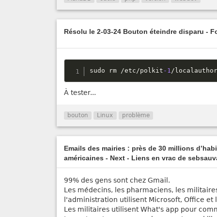
Résolu le 2-03-24 Bouton éteindre disparu - 
sudo rm 
/
etc
/
polkit
-1
/
localautho
À tester...
bouton
Linux
problème
Emails des mairies : près de 30 millions d’hab
américaines - Next - Liens en vrac de sebsau
99% des gens sont chez Gmail.
Les médecins, les pharmaciens, les militaire
l'administration utilisent Microsoft, Office e
Les militaires utilisent What's app pour co