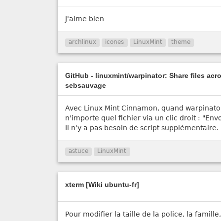
J'aime bien
archlinux
icones
LinuxMint
theme
GitHub - linuxmint/warpinator: Share files acr
sebsauvage
Avec Linux Mint Cinnamon, quand warpinator 
n'importe quel fichier via un clic droit : "En
Il n'y a pas besoin de script supplémentaire.
astuce
LinuxMint
xterm [Wiki ubuntu-fr]
Pour modifier la taille de la police, la famill