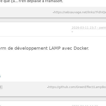
re que ça... n'en déplaise à Framasoft.
-
https://sebsauvage.net/links/?FdhiQ
2026-03-11 23:7 - perm
-
form de développement LAMP avec Docker.
s
p
-
https://github.com/GreenEffect/LampBo