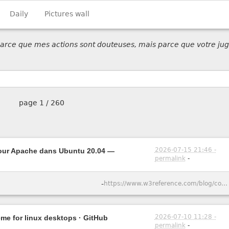
Daily
Pictures wall
 parce que mes actions sont douteuses, mais parce que votre jug
page
1 / 260
2026-07-15 21:46 -
pour Apache dans Ubuntu 20.04 —
permalink
-
-
https://www.w3reference.com/blog/comment-cr-er-un-certificat-ssl-auto-sign-pour-apache-dans-ubuntu-20-04/
2026-07-10 11:28 -
eme for linux desktops · GitHub
permalink
-