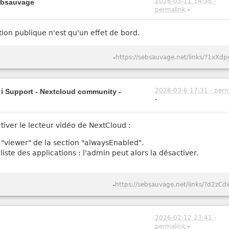
2026-03-11 14:36 -
sebsauvage
permalink
-
sation publique n'est qu'un effet de bord.
-
https://sebsauvage.net/links/?1xXdp
2026-03-6 17:31 - perm
- ℹ️ Support - Nextcloud community -
-
ver le lecteur vidéo de NextCloud :
z "viewer" de la section "alwaysEnabled".
liste des applications : l'admin peut alors la désactiver.
-
https://sebsauvage.net/links/?d2zCd
2026-02-12 23:41 -
permalink
-