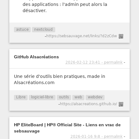
des applications : l'admin peut alors la
désactiver.
astuce
nextcloud
-
https://sebsauvage.net/links/?d2zCdw
GitHub Alsacréations
2026-02-12 23:41 - permalink
-
Une série d'outils bien pratiques, made in
Alsacréations.com
Libre
logiciel-libre
outils
web
webdev
-
https://alsacreations.github.io/
HP EliteBoard | HP® Official Site - Liens en vrac de
sebsauvage
2026-01-16 9:8 - permalink
-