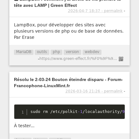
tête avec LAMP | Green Effect
2026-04-7 18:37 - permalink
-
LampBox, pour développer des sites avec
plusieurs versions de php ou de base de données.
Par Erase
MariaDB
outils
php
version
webdev
-
https://www.green-effect.fr/%F0%9F%90%B3-lampbox-comment-j%E2%80%99ai-arr%C3%AAt%C3%A9-de-me-prendre-la-t%C3%AAte-avec-lamp
Résolu le 2-03-24 Bouton éteindre disparu - Forum-
Francophone-LinuxMint.fr
2026-03-16 21:26 - permalink
-
sudo rm 
/
etc
/
polkit
-1
/
localauthority
/
90
-
man
À tester...