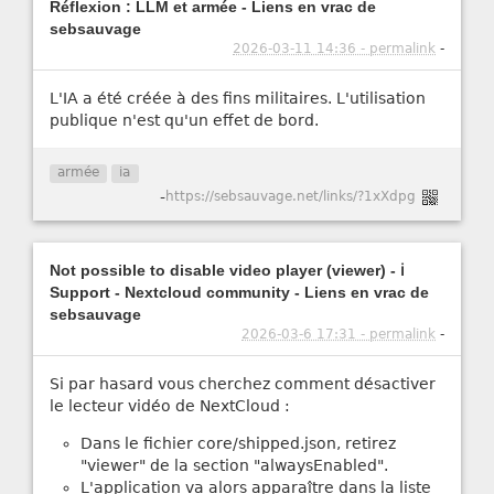
Réflexion : LLM et armée - Liens en vrac de
sebsauvage
2026-03-11 14:36 - permalink
-
L'IA a été créée à des fins militaires. L'utilisation
publique n'est qu'un effet de bord.
armée
ia
-
https://sebsauvage.net/links/?1xXdpg
Not possible to disable video player (viewer) - ℹ️
Support - Nextcloud community - Liens en vrac de
sebsauvage
2026-03-6 17:31 - permalink
-
Si par hasard vous cherchez comment désactiver
le lecteur vidéo de NextCloud :
Dans le fichier core/shipped.json, retirez
"viewer" de la section "alwaysEnabled".
L'application va alors apparaître dans la liste