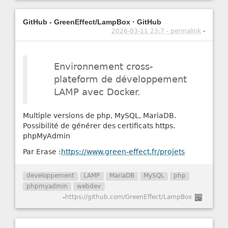
GitHub - GreenEffect/LampBox · GitHub
2026-03-11 23:7 - permalink
-
Environnement cross-
plateform de développement
LAMP avec Docker.
Multiple versions de php, MySQL, MariaDB.
Possibilité de générer des certificats https.
phpMyAdmin
Par Erase :
https://www.green-effect.fr/projets
developpement
LAMP
MariaDB
MySQL
php
phpmyadmin
webdev
-
https://github.com/GreenEffect/LampBox