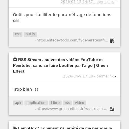
2026-05-15 14:37 - permalink
-
Outils pour faciliter le paramétrage de fonctions
css
css
outils
-
https://litedevtools.com/fr/generateur-filtre-css/
📺 RSS Stream : suivre des vidéos YouTube et
Peertube, sans se faire bouffer par l'algo | Green
Effect
2026-04-9 17:38 - permalink
-
Trop bien !!!
apk
application
Libre
rss
video
-
https://www.green-effect.fr/rss-stream-suivre-des-videos-youtube-et-peertube-sans-se-faire-bouffer-par-l-algo
🐳 LampBox : comment j’ai arrêté de me prendre la