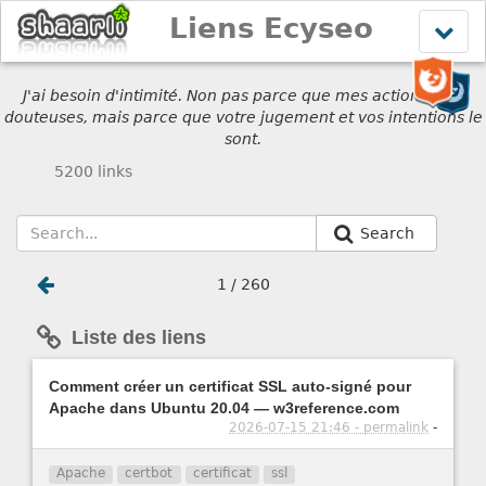
Liens Ecyseo
Affich
le
menu
J'ai besoin d'intimité. Non pas parce que mes actions sont
douteuses, mais parce que votre jugement et vos intentions le
sont.
5200 links
Search
1 / 260
Liste des liens
Comment créer un certificat SSL auto-signé pour
Apache dans Ubuntu 20.04 — w3reference.com
2026-07-15 21:46 - permalink
-
Apache
certbot
certificat
ssl