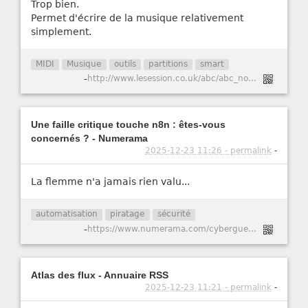
Trop bien.
Permet d'écrire de la musique relativement
simplement.
MIDI
Musique
outils
partitions
smart
-
http://www.lesession.co.uk/abc/abc_notation.htm
Une faille critique touche n8n : êtes-vous
concernés ? - Numerama
2025-12-23 11:26 - permalink
-
La flemme n'a jamais rien valu...
automatisation
piratage
sécurité
-
https://www.numerama.com/cyberguerre/2147741-une-faille-critique-touche-n8n-etes-vous-concernes.html
Atlas des flux - Annuaire RSS
2025-12-23 11:21 - permalink
-