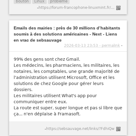
bouton
Linux
problème
-
https://forum-francophone-linuxmint.fr/viewtopic.php?t=21751
Emails des mairies : près de 30 millions d’habitants
soumis à des solutions américaines - Next - Liens
en vrac de sebsauvage
2026-03-13 23:53 - permalink
-
99% des gens sont chez Gmail.
Les médecins, les pharmaciens, les militaires, les
notaires, les comptables, une grande majorité de
l'administration utilisent Microsoft, Office et les
solutions de chez Google pour gérer leurs
dossiers.
Les militaires utilisent What's app pour
communiquer entre eux.
La route est super, super longue et pas si libre que
ça... n'en déplaise à Framasoft.
-
https://sebsauvage.net/links/?FdhiQw