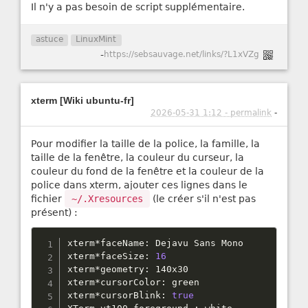
Il n'y a pas besoin de script supplémentaire.
astuce
LinuxMint
-
https://sebsauvage.net/links/?L1xVZg
xterm [Wiki ubuntu-fr]
2026-05-31 1:12 - permalink
-
Pour modifier la taille de la police, la famille, la
taille de la fenêtre, la couleur du curseur, la
couleur du fond de la fenêtre et la couleur de la
police dans xterm, ajouter ces lignes dans le
fichier
~/.Xresources
(le créer s'il n'est pas
présent) :
xterm
*
faceName
:
 Dejavu Sans Mono

xterm
*
faceSize
:
16
xterm
*
geometry
:
 140x30

xterm
*
cursorColor
:
 green

xterm
*
cursorBlink
:
true