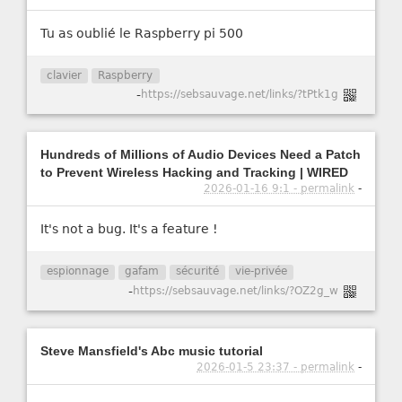
Tu as oublié le Raspberry pi 500
clavier
Raspberry
-
https://sebsauvage.net/links/?tPtk1g
Hundreds of Millions of Audio Devices Need a Patch
to Prevent Wireless Hacking and Tracking | WIRED
2026-01-16 9:1 - permalink
-
It's not a bug. It's a feature !
espionnage
gafam
sécurité
vie-privée
-
https://sebsauvage.net/links/?OZ2g_w
Steve Mansfield's Abc music tutorial
2026-01-5 23:37 - permalink
-