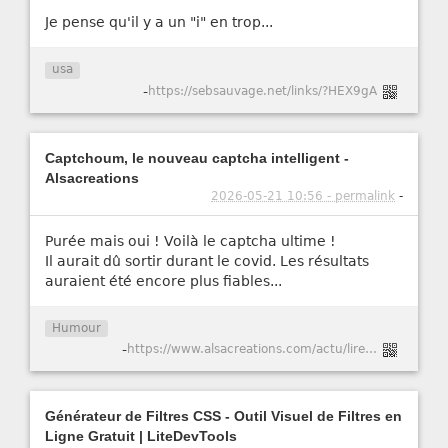
Je pense qu'il y a un "i" en trop...
usa
-
https://sebsauvage.net/links/?HEX9gA
Captchoum, le nouveau captcha intelligent -
Alsacreations
2026-05-21 10:56 - permalink
-
Purée mais oui ! Voilà le captcha ultime !
Il aurait dû sortir durant le covid. Les résultats
auraient été encore plus fiables...
Humour
-
https://www.alsacreations.com/actu/lire/1984-Captchoum-le-nouveau-captcha-intelligent.html
Générateur de Filtres CSS - Outil Visuel de Filtres en
Ligne Gratuit | LiteDevTools