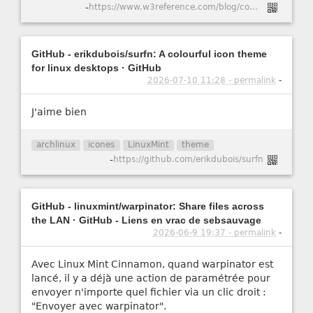
-
https://www.w3reference.com/blog/comment-cr-er-un-certificat-ssl-auto-sign-pour-apache-dans-ubuntu-20-04/
GitHub - erikdubois/surfn: A colourful icon theme
for linux desktops · GitHub
2026-07-10 11:28 - permalink
-
J'aime bien
archlinux
icones
LinuxMint
theme
-
https://github.com/erikdubois/surfn
GitHub - linuxmint/warpinator: Share files across
the LAN · GitHub - Liens en vrac de sebsauvage
2026-06-9 19:37 - permalink
-
Avec Linux Mint Cinnamon, quand warpinator est
lancé, il y a déjà une action de paramétrée pour
envoyer n'importe quel fichier via un clic droit :
"Envoyer avec warpinator".