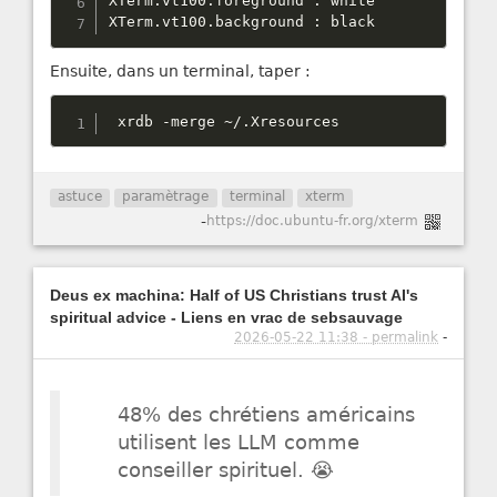
XTerm
.
vt100
.
foreground 
:
 white

XTerm
.
vt100
.
background 
:
 black
Ensuite, dans un terminal, taper :
 xrdb 
-
merge 
~
/
.
Xresources
astuce
paramètrage
terminal
xterm
-
https://doc.ubuntu-fr.org/xterm
Deus ex machina: Half of US Christians trust AI's
spiritual advice - Liens en vrac de sebsauvage
2026-05-22 11:38 - permalink
-
48% des chrétiens américains
utilisent les LLM comme
conseiller spirituel. 😭