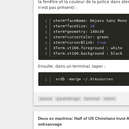
la fenêtre et la couleur de la police dans xte
n'est pas présent) :
xterm
*
faceName
:
 Dejavu Sans Mono

xterm
*
faceSize
:
16
xterm
*
geometry
:
 140x30

xterm
*
cursorColor
:
 green

xterm
*
cursorBlink
:
true
XTerm
.
vt100
.
foreground 
:
 white

XTerm
.
vt100
.
background 
:
 black
Ensuite, dans un terminal, taper :
 xrdb 
-
merge 
~
/
.
Xresources
astuce
paramètrage
terminal
xterm
Deus ex machina: Half of US Christians trust AI
sebsauvage