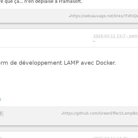
re que ça... n'en déplaise à Framasoft.
-
https://sebsauvage.net/links/?FdhiQ
2026-03-11 23:7 - perm
-
form de développement LAMP avec Docker.
s
p
-
https://github.com/GreenEffect/LampBo