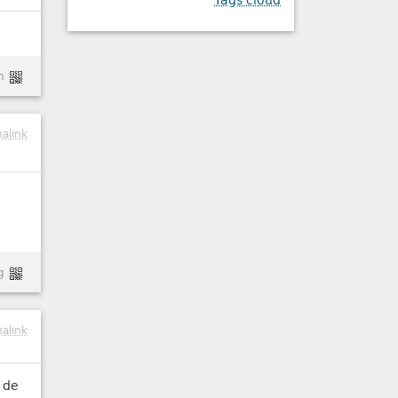
Tags cloud
n
alink
g
alink
d de