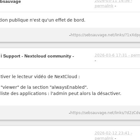
2026-03-11 14:36 -
sebsauvage
permalink
-
sation publique n'est qu'un effet de bord.
-
https://sebsauvage.net/links/?1xXdp
2026-03-6 17:31 - perm
- ℹ️ Support - Nextcloud community -
-
ver le lecteur vidéo de NextCloud :
z "viewer" de la section "alwaysEnabled".
liste des applications : l'admin peut alors la désactiver.
-
https://sebsauvage.net/links/?d2zCd
2026-02-12 23:41 -
permalink
-