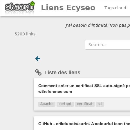
Liens Ecyseo
Tags cloud
J'ai besoin d'intimité. Non pas
5200 links
Liste des liens
Comment créer un certificat SSL auto-signé 
w3reference.com
Apache
certbot
certificat
ssl
GitHub - erikdubois/surfn: A colourful icon th