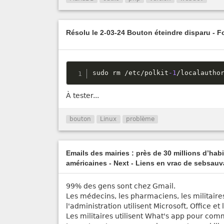
Résolu le 2-03-24 Bouton éteindre disparu - 
sudo rm 
/
etc
/
polkit
-1
/
localautho
À tester...
bouton
Linux
problème
Emails des mairies : près de 30 millions d’hab
américaines - Next - Liens en vrac de sebsau
99% des gens sont chez Gmail.
Les médecins, les pharmaciens, les militaire
l'administration utilisent Microsoft, Office e
Les militaires utilisent What's app pour co