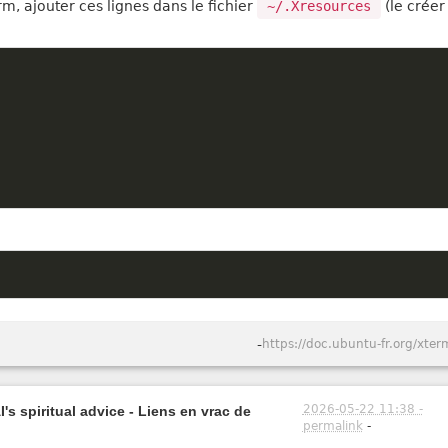
rm, ajouter ces lignes dans le fichier
~/.Xresources
(le créer 
-
https://doc.ubuntu-fr.org/xter
2026-05-22 11:38 -
's spiritual advice - Liens en vrac de
permalink
-