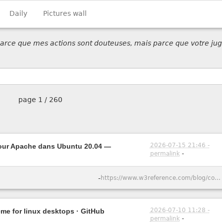
Daily
Pictures wall
 parce que mes actions sont douteuses, mais parce que votre jug
page
1 / 260
2026-07-15 21:46 -
pour Apache dans Ubuntu 20.04 —
permalink
-
-
https://www.w3reference.com/blog/comment-cr-er-un-certificat-ssl-auto-sign-pour-apache-dans-ubuntu-20-04/
2026-07-10 11:28 -
eme for linux desktops · GitHub
permalink
-