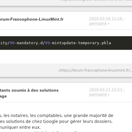
2026-03-16 21:26 -
Forum-Francophone-LinuxMint.fr
permalink
-
rity
/
90
-
mandatory
.
d
/
99
-
mintupdate
-
temporary
.
pkla
-
https://forum-francophone-linuxmint
2026-03-13 23:53 -
itants soumis à des solutions
permalink
-
vage
s, les notaires, les comptables, une grande majorité de
t les solutions de chez Google pour gérer leurs dossiers.
mmuniquer entre eux.