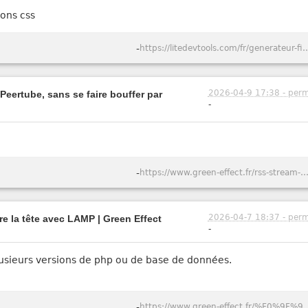
ions css
-
https://litedevtools.com/fr/gener
2026-04-9 17:38 - perm
Peertube, sans se faire bouffer par
-
-
https://www.green-effect.fr/rss-stream-suivre-des-videos-youtube-et-peertube-sans-se-faire-bouffer-
2026-04-7 18:37 - perm
e la tête avec LAMP | Green Effect
-
usieurs versions de php ou de base de données.
-
https://www.green-effect.fr/%F0%9F%90%B3-lampbox-comment-j%E2%80%99ai-a