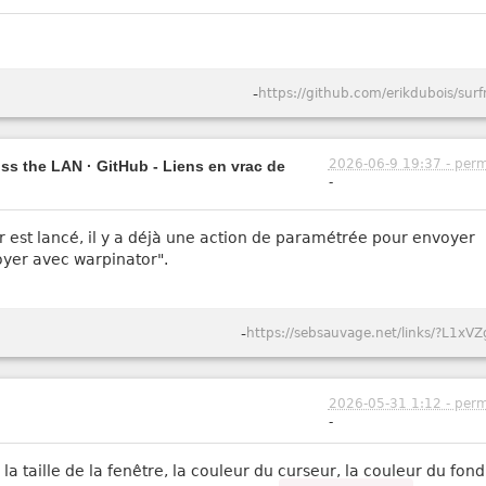
-
https://github.com/erikdubois/surf
2026-06-9 19:37 - perm
oss the LAN · GitHub - Liens en vrac de
-
est lancé, il y a déjà une action de paramétrée pour envoyer
voyer avec warpinator".
-
https://sebsauvage.net/links/?L1xVZ
2026-05-31 1:12 - perm
-
e, la taille de la fenêtre, la couleur du curseur, la couleur du fon