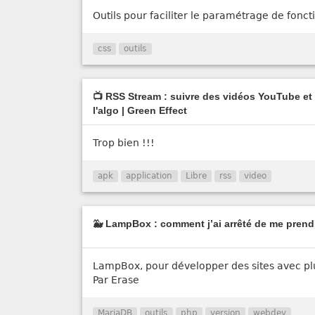
Outils pour faciliter le paramétrage de fonct
css
outils
📺 RSS Stream : suivre des vidéos YouTube et 
l'algo | Green Effect
Trop bien !!!
apk
application
Libre
rss
video
🐳 LampBox : comment j’ai arrêté de me prendr
LampBox, pour développer des sites avec pl
Par Erase
MariaDB
outils
php
version
webdev