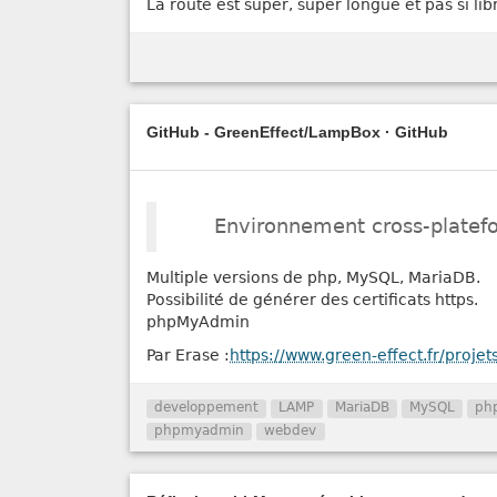
La route est super, super longue et pas si lib
GitHub - GreenEffect/LampBox · GitHub
Environnement cross-plate
Multiple versions de php, MySQL, MariaDB.
Possibilité de générer des certificats https.
phpMyAdmin
Par Erase :
https://www.green-effect.fr/projet
developpement
LAMP
MariaDB
MySQL
ph
phpmyadmin
webdev