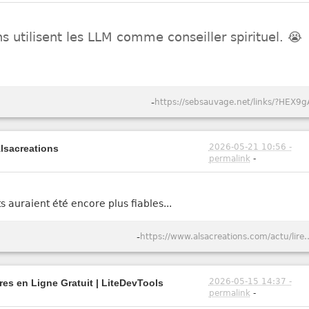
 utilisent les LLM comme conseiller spirituel. 😭
-
https://sebsauvage.net/links/?HEX9g
2026-05-21 10:56 -
Alsacreations
permalink
-
ts auraient été encore plus fiables...
-
https://www.alsacreations.com/actu/lire/1984-Captcho
2026-05-15 14:37 -
tres en Ligne Gratuit | LiteDevTools
permalink
-