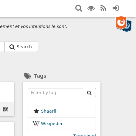
Search
Display
RSS
Login
options
Feed
ement et vos intentions le sont.
Search
Tags
Search
Shaarli
Wikipedia