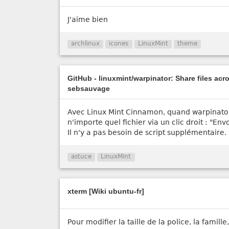
J'aime bien
archlinux
icones
LinuxMint
theme
GitHub - linuxmint/warpinator: Share files acr
sebsauvage
Avec Linux Mint Cinnamon, quand warpinator 
n'importe quel fichier via un clic droit : "En
Il n'y a pas besoin de script supplémentaire.
astuce
LinuxMint
xterm [Wiki ubuntu-fr]
Pour modifier la taille de la police, la famill