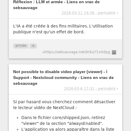
Réflexion : LLM et armée - Liens en vrac de
sebsauvage
2026-03-11 14:36 - permalink
-
L'IA a été créée à des fins militaires. L'utilisation
publique n'est qu'un effet de bord.
armée
ia
-
https://sebsauvage.net/links/?1xXdpg
Not possible to disable video player (viewer) - ℹ️
Support - Nextcloud community - Liens en vrac de
sebsauvage
2026-03-6 17:31 - permalink
-
Si par hasard vous cherchez comment désactiver
le lecteur vidéo de NextCloud :
Dans le fichier core/shipped.json, retirez
"viewer" de la section "alwaysEnabled".
L'application va alors apparaître dans la liste