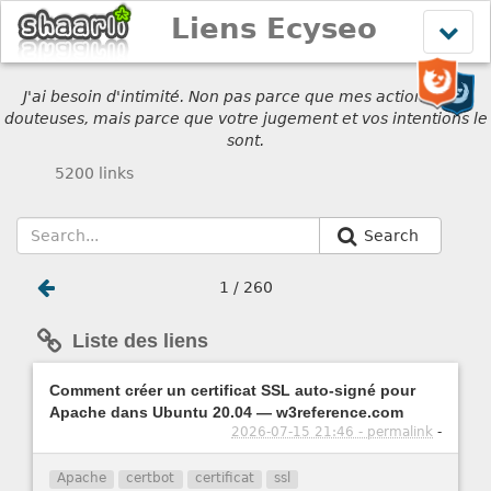
Liens Ecyseo
Affich
le
menu
J'ai besoin d'intimité. Non pas parce que mes actions sont
douteuses, mais parce que votre jugement et vos intentions le
sont.
5200 links
Search
1 / 260
Liste des liens
Comment créer un certificat SSL auto-signé pour
Apache dans Ubuntu 20.04 — w3reference.com
2026-07-15 21:46 - permalink
-
Apache
certbot
certificat
ssl