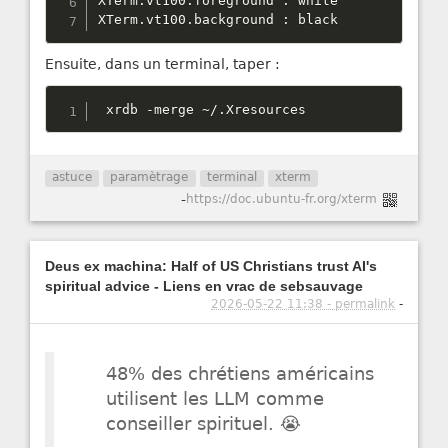
XTerm
.
vt100
.
foreground 
:
 white

XTerm
.
vt100
.
background 
:
 black
Ensuite, dans un terminal, taper :
 xrdb 
-
merge 
~
/
.
Xresources
astuce
paramètrage
terminal
xterm
-
https://doc.ubuntu-fr.org/xterm
Deus ex machina: Half of US Christians trust AI's
spiritual advice - Liens en vrac de sebsauvage
2026-05-22 11:38 - permalink
-
48% des chrétiens américains
utilisent les LLM comme
conseiller spirituel. 😭