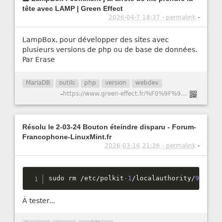
tête avec LAMP | Green Effect
2026-04-7 18:37 - permalink
-
LampBox, pour développer des sites avec
plusieurs versions de php ou de base de données.
Par Erase
MariaDB
outils
php
version
webdev
-
https://www.green-effect.fr/%F0%9F%90%B3-lampbox-comment-j%E2%80%99ai-arr%C3%AAt%C3%A9-de-me-prendre-la-t%C3%AAte-avec-lamp
Résolu le 2-03-24 Bouton éteindre disparu - Forum-
Francophone-LinuxMint.fr
2026-03-16 21:26 - permalink
-
sudo rm 
/
etc
/
polkit
-1
/
localauthority
/
90
-
man
À tester...