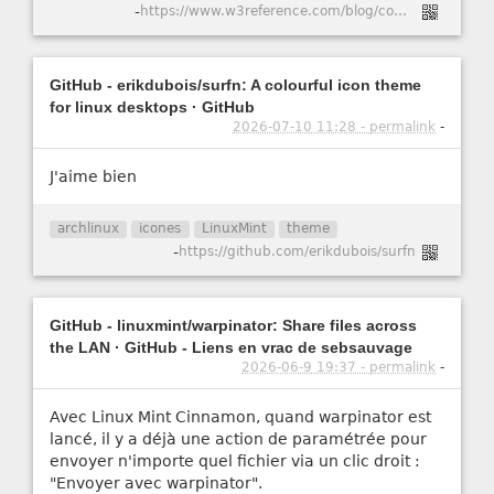
-
https://www.w3reference.com/blog/comment-cr-er-un-certificat-ssl-auto-sign-pour-apache-dans-ubuntu-20-04/
GitHub - erikdubois/surfn: A colourful icon theme
for linux desktops · GitHub
2026-07-10 11:28 - permalink
-
J'aime bien
archlinux
icones
LinuxMint
theme
-
https://github.com/erikdubois/surfn
GitHub - linuxmint/warpinator: Share files across
the LAN · GitHub - Liens en vrac de sebsauvage
2026-06-9 19:37 - permalink
-
Avec Linux Mint Cinnamon, quand warpinator est
lancé, il y a déjà une action de paramétrée pour
envoyer n'importe quel fichier via un clic droit :
"Envoyer avec warpinator".