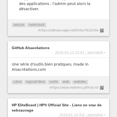
des applications : l'admin peut alors la
désactiver.
astuce
nextcloud
-
https://sebsauvage.net/links/?d2zCdw
GitHub Alsacréations
2026-02-12 23:41 - permalink
-
Une série d'outils bien pratiques, made in
Alsacréations.com
Libre
logiciel-libre
outils
web
webdev
-
https://alsacreations.github.io/
HP EliteBoard | HP® Official Site - Liens en vrac de
sebsauvage
2026-01-16 9:8 - permalink
-