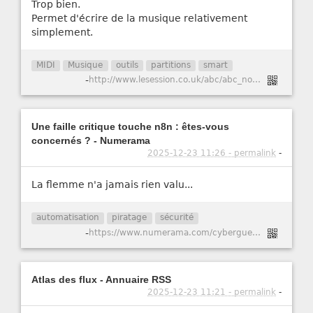
Trop bien.
Permet d'écrire de la musique relativement
simplement.
MIDI
Musique
outils
partitions
smart
-
http://www.lesession.co.uk/abc/abc_notation.htm
Une faille critique touche n8n : êtes-vous
concernés ? - Numerama
2025-12-23 11:26 - permalink
-
La flemme n'a jamais rien valu...
automatisation
piratage
sécurité
-
https://www.numerama.com/cyberguerre/2147741-une-faille-critique-touche-n8n-etes-vous-concernes.html
Atlas des flux - Annuaire RSS
2025-12-23 11:21 - permalink
-