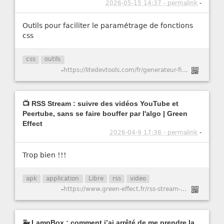
2026-05-15 14:37 - permalink
-
Outils pour faciliter le paramétrage de fonctions
css
css
outils
-
https://litedevtools.com/fr/generateur-filtre-css/
📺 RSS Stream : suivre des vidéos YouTube et
Peertube, sans se faire bouffer par l'algo | Green
Effect
2026-04-9 17:38 - permalink
-
Trop bien !!!
apk
application
Libre
rss
video
-
https://www.green-effect.fr/rss-stream-suivre-des-videos-youtube-et-peertube-sans-se-faire-bouffer-par-l-algo
🐳 LampBox : comment j’ai arrêté de me prendre la