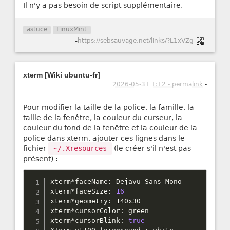
Il n'y a pas besoin de script supplémentaire.
astuce
LinuxMint
-
https://sebsauvage.net/links/?L1xVZg
xterm [Wiki ubuntu-fr]
2026-05-31 1:12 - permalink
-
Pour modifier la taille de la police, la famille, la
taille de la fenêtre, la couleur du curseur, la
couleur du fond de la fenêtre et la couleur de la
police dans xterm, ajouter ces lignes dans le
fichier
~/.Xresources
(le créer s'il n'est pas
présent) :
xterm
*
faceName
:
 Dejavu Sans Mono

xterm
*
faceSize
:
16
xterm
*
geometry
:
 140x30

xterm
*
cursorColor
:
 green

xterm
*
cursorBlink
:
true