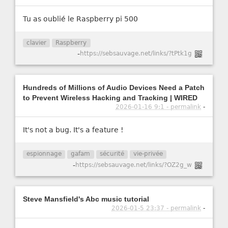
Tu as oublié le Raspberry pi 500
clavier
Raspberry
-
https://sebsauvage.net/links/?tPtk1g
Hundreds of Millions of Audio Devices Need a Patch
to Prevent Wireless Hacking and Tracking | WIRED
2026-01-16 9:1 - permalink
-
It's not a bug. It's a feature !
espionnage
gafam
sécurité
vie-privée
-
https://sebsauvage.net/links/?OZ2g_w
Steve Mansfield's Abc music tutorial
2026-01-5 23:37 - permalink
-