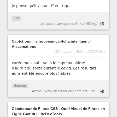
Je pense qu'il y a un "i" en trop...
usa
-
https://sebsauvage.net/links/?HEX9gA
Captchoum, le nouveau captcha intelligent -
Alsacreations
2026-05-21 10:56 - permalink
-
Purée mais oui ! Voilà le captcha ultime !
Il aurait dû sortir durant le covid. Les résultats
auraient été encore plus fiables...
Humour
-
https://www.alsacreations.com/actu/lire/1984-Captchoum-le-nouveau-captcha-intelligent.html
Générateur de Filtres CSS - Outil Visuel de Filtres en
Ligne Gratuit | LiteDevTools