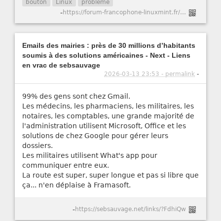
bouton
Linux
problème
-
https://forum-francophone-linuxmint.fr/viewtopic.php?t=21751
Emails des mairies : près de 30 millions d’habitants
soumis à des solutions américaines - Next - Liens
en vrac de sebsauvage
2026-03-13 23:53 - permalink
-
99% des gens sont chez Gmail.
Les médecins, les pharmaciens, les militaires, les
notaires, les comptables, une grande majorité de
l'administration utilisent Microsoft, Office et les
solutions de chez Google pour gérer leurs
dossiers.
Les militaires utilisent What's app pour
communiquer entre eux.
La route est super, super longue et pas si libre que
ça... n'en déplaise à Framasoft.
-
https://sebsauvage.net/links/?FdhiQw