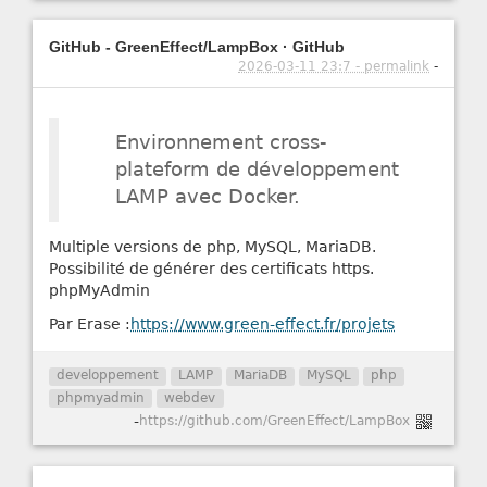
GitHub - GreenEffect/LampBox · GitHub
2026-03-11 23:7 - permalink
-
Environnement cross-
plateform de développement
LAMP avec Docker.
Multiple versions de php, MySQL, MariaDB.
Possibilité de générer des certificats https.
phpMyAdmin
Par Erase :
https://www.green-effect.fr/projets
developpement
LAMP
MariaDB
MySQL
php
phpmyadmin
webdev
-
https://github.com/GreenEffect/LampBox