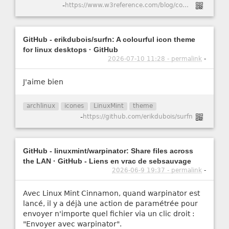
-
https://www.w3reference.com/blog/comment-cr-er-un-certificat-ssl-auto-sign-pour-apache-dans-ubuntu-20-04/
GitHub - erikdubois/surfn: A colourful icon theme
for linux desktops · GitHub
2026-07-10 11:28 - permalink
-
J'aime bien
archlinux
icones
LinuxMint
theme
-
https://github.com/erikdubois/surfn
GitHub - linuxmint/warpinator: Share files across
the LAN · GitHub - Liens en vrac de sebsauvage
2026-06-9 19:37 - permalink
-
Avec Linux Mint Cinnamon, quand warpinator est
lancé, il y a déjà une action de paramétrée pour
envoyer n'importe quel fichier via un clic droit :
"Envoyer avec warpinator".