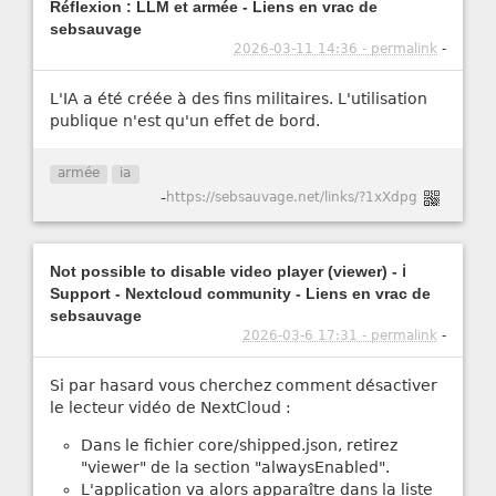
Réflexion : LLM et armée - Liens en vrac de
sebsauvage
2026-03-11 14:36 - permalink
-
L'IA a été créée à des fins militaires. L'utilisation
publique n'est qu'un effet de bord.
armée
ia
-
https://sebsauvage.net/links/?1xXdpg
Not possible to disable video player (viewer) - ℹ️
Support - Nextcloud community - Liens en vrac de
sebsauvage
2026-03-6 17:31 - permalink
-
Si par hasard vous cherchez comment désactiver
le lecteur vidéo de NextCloud :
Dans le fichier core/shipped.json, retirez
"viewer" de la section "alwaysEnabled".
L'application va alors apparaître dans la liste