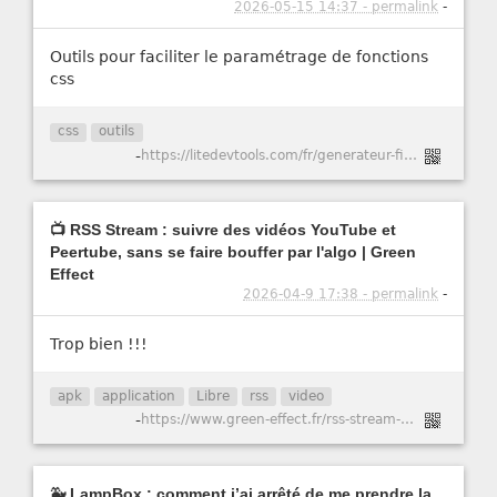
2026-05-15 14:37 - permalink
-
Outils pour faciliter le paramétrage de fonctions
css
css
outils
-
https://litedevtools.com/fr/generateur-filtre-css/
📺 RSS Stream : suivre des vidéos YouTube et
Peertube, sans se faire bouffer par l'algo | Green
Effect
2026-04-9 17:38 - permalink
-
Trop bien !!!
apk
application
Libre
rss
video
-
https://www.green-effect.fr/rss-stream-suivre-des-videos-youtube-et-peertube-sans-se-faire-bouffer-par-l-algo
🐳 LampBox : comment j’ai arrêté de me prendre la