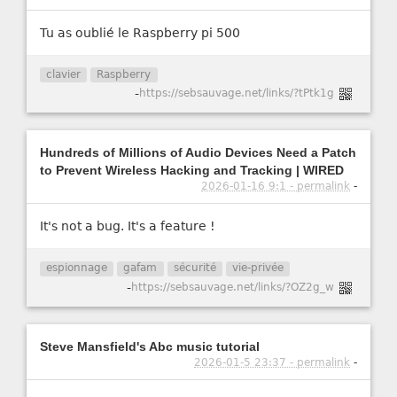
Tu as oublié le Raspberry pi 500
clavier
Raspberry
-
https://sebsauvage.net/links/?tPtk1g
Hundreds of Millions of Audio Devices Need a Patch
to Prevent Wireless Hacking and Tracking | WIRED
2026-01-16 9:1 - permalink
-
It's not a bug. It's a feature !
espionnage
gafam
sécurité
vie-privée
-
https://sebsauvage.net/links/?OZ2g_w
Steve Mansfield's Abc music tutorial
2026-01-5 23:37 - permalink
-