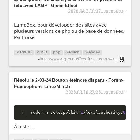
tête avec LAMP | Green Effect
2026-04-7 18:37 - permalink
-
LampBox, pour développer des sites avec
plusieurs versions de php ou de base de données.
Par Erase
MariaDB
outils
php
version
webdev
-
https://www.green-effect.fr/%F0%9F%90%B3-lampbox-comment-j%E2%80%99ai-arr%C3%AAt%C3%A9-de-me-prendre-la-t%C3%AAte-avec-lamp
Résolu le 2-03-24 Bouton éteindre disparu - Forum-
Francophone-LinuxMint.fr
2026-03-16 21:26 - permalink
-
sudo rm 
/
etc
/
polkit
-1
/
localauthority
/
90
-
man
À tester...