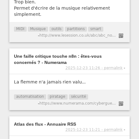
Trop bien.
Permet d'écrire de la musique relativement
simplement.
MIDI
Musique
outils
partitions
smart
-
http://www.lesession.co.uk/abc/abc_notation.htm
Une faille critique touche n8n : êtes-vous
concernés ? - Numerama
2025-12-23 11:26 - permalink
-
La flemme n'a jamais rien valu...
automatisation
piratage
sécurité
-
https://www.numerama.com/cyberguerre/2147741-une-faille-critique-touche-n8n-etes-vous-concernes.html
Atlas des flux - Annuaire RSS
2025-12-23 11:21 - permalink
-