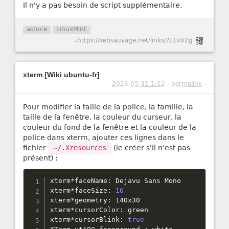
Il n'y a pas besoin de script supplémentaire.
astuce
LinuxMint
-
https://sebsauvage.net/links/?L1xVZg
xterm [Wiki ubuntu-fr]
2026-05-31 1:12 - permalink
-
Pour modifier la taille de la police, la famille, la
taille de la fenêtre, la couleur du curseur, la
couleur du fond de la fenêtre et la couleur de la
police dans xterm, ajouter ces lignes dans le
fichier
~/.Xresources
(le créer s'il n'est pas
présent) :
xterm
*
faceName
:
 Dejavu Sans Mono

xterm
*
faceSize
:
16
xterm
*
geometry
:
 140x30

xterm
*
cursorColor
:
 green

xterm
*
cursorBlink
:
true