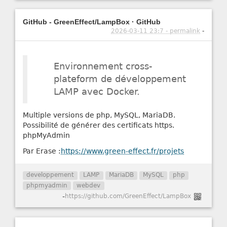
GitHub - GreenEffect/LampBox · GitHub
2026-03-11 23:7 - permalink
-
Environnement cross-
plateform de développement
LAMP avec Docker.
Multiple versions de php, MySQL, MariaDB.
Possibilité de générer des certificats https.
phpMyAdmin
Par Erase :
https://www.green-effect.fr/projets
developpement
LAMP
MariaDB
MySQL
php
phpmyadmin
webdev
-
https://github.com/GreenEffect/LampBox