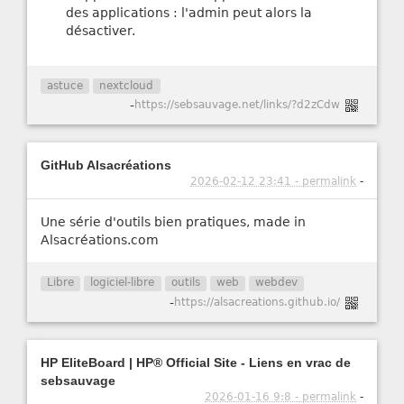
des applications : l'admin peut alors la
désactiver.
astuce
nextcloud
-
https://sebsauvage.net/links/?d2zCdw
GitHub Alsacréations
2026-02-12 23:41 - permalink
-
Une série d'outils bien pratiques, made in
Alsacréations.com
Libre
logiciel-libre
outils
web
webdev
-
https://alsacreations.github.io/
HP EliteBoard | HP® Official Site - Liens en vrac de
sebsauvage
2026-01-16 9:8 - permalink
-