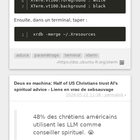
XTerm
.
vt100
.
foreground 
:
 white

XTerm
.
vt100
.
background 
:
 black
Ensuite, dans un terminal, taper :
 xrdb 
-
merge 
~
/
.
Xresources
astuce
paramètrage
terminal
xterm
-
https://doc.ubuntu-fr.org/xterm
Deus ex machina: Half of US Christians trust AI's
spiritual advice - Liens en vrac de sebsauvage
2026-05-22 11:38 - permalink
-
48% des chrétiens américains
utilisent les LLM comme
conseiller spirituel. 😭