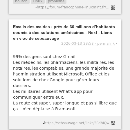
bouton
Linux
problème
-
https://forum-francophone-linuxmint.fr/viewtopic.php?t=21751
Emails des mairies : près de 30 millions d’habitants
soumis à des solutions américaines - Next - Liens
en vrac de sebsauvage
2026-03-13 23:53 - permalink
-
99% des gens sont chez Gmail.
Les médecins, les pharmaciens, les militaires, les
notaires, les comptables, une grande majorité de
l'administration utilisent Microsoft, Office et les
solutions de chez Google pour gérer leurs
dossiers.
Les militaires utilisent What's app pour
communiquer entre eux.
La route est super, super longue et pas si libre que
ça... n'en déplaise à Framasoft.
-
https://sebsauvage.net/links/?FdhiQw