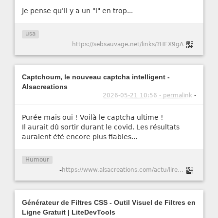
Je pense qu'il y a un "i" en trop...
usa
-
https://sebsauvage.net/links/?HEX9gA
Captchoum, le nouveau captcha intelligent -
Alsacreations
2026-05-21 10:56 - permalink
-
Purée mais oui ! Voilà le captcha ultime !
Il aurait dû sortir durant le covid. Les résultats
auraient été encore plus fiables...
Humour
-
https://www.alsacreations.com/actu/lire/1984-Captchoum-le-nouveau-captcha-intelligent.html
Générateur de Filtres CSS - Outil Visuel de Filtres en
Ligne Gratuit | LiteDevTools