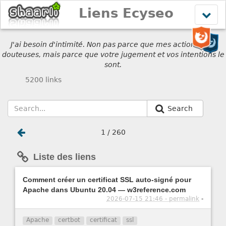
Liens Ecyseo
Affich
le
menu
J'ai besoin d'intimité. Non pas parce que mes actions sont
douteuses, mais parce que votre jugement et vos intentions le
sont.
5200 links
Search
1 / 260
Liste des liens
Comment créer un certificat SSL auto-signé pour
Apache dans Ubuntu 20.04 — w3reference.com
2026-07-15 21:46 - permalink
-
Apache
certbot
certificat
ssl