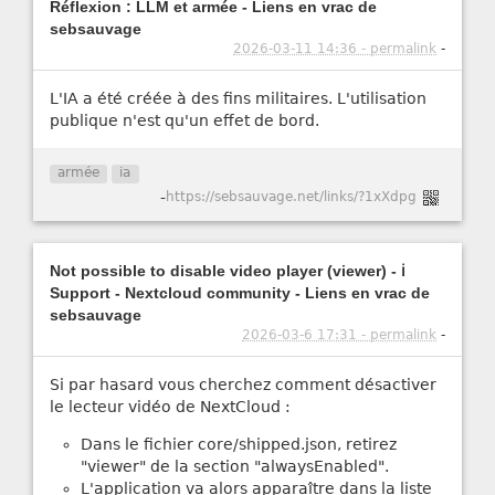
Réflexion : LLM et armée - Liens en vrac de
sebsauvage
2026-03-11 14:36 - permalink
-
L'IA a été créée à des fins militaires. L'utilisation
publique n'est qu'un effet de bord.
armée
ia
-
https://sebsauvage.net/links/?1xXdpg
Not possible to disable video player (viewer) - ℹ️
Support - Nextcloud community - Liens en vrac de
sebsauvage
2026-03-6 17:31 - permalink
-
Si par hasard vous cherchez comment désactiver
le lecteur vidéo de NextCloud :
Dans le fichier core/shipped.json, retirez
"viewer" de la section "alwaysEnabled".
L'application va alors apparaître dans la liste