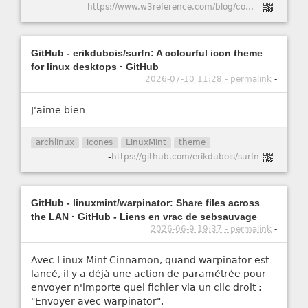
-
https://www.w3reference.com/blog/comment-cr-er-un-certificat-ssl-auto-sign-pour-apache-dans-ubuntu-20-04/
GitHub - erikdubois/surfn: A colourful icon theme
for linux desktops · GitHub
2026-07-10 11:28 - permalink
-
J'aime bien
archlinux
icones
LinuxMint
theme
-
https://github.com/erikdubois/surfn
GitHub - linuxmint/warpinator: Share files across
the LAN · GitHub - Liens en vrac de sebsauvage
2026-06-9 19:37 - permalink
-
Avec Linux Mint Cinnamon, quand warpinator est
lancé, il y a déjà une action de paramétrée pour
envoyer n'importe quel fichier via un clic droit :
"Envoyer avec warpinator".