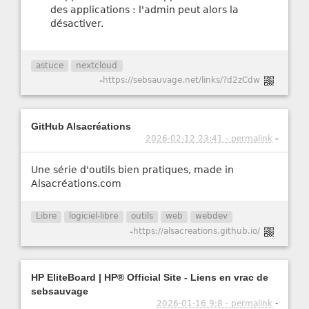
des applications : l'admin peut alors la
désactiver.
astuce
nextcloud
-
https://sebsauvage.net/links/?d2zCdw
GitHub Alsacréations
2026-02-12 23:41 - permalink
-
Une série d'outils bien pratiques, made in
Alsacréations.com
Libre
logiciel-libre
outils
web
webdev
-
https://alsacreations.github.io/
HP EliteBoard | HP® Official Site - Liens en vrac de
sebsauvage
2026-01-16 9:8 - permalink
-