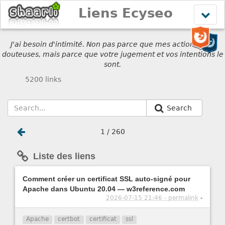
Liens Ecyseo
Affich
le
menu
J'ai besoin d'intimité. Non pas parce que mes actions sont
douteuses, mais parce que votre jugement et vos intentions le
sont.
5200 links
Search
1 / 260
Liste des liens
Comment créer un certificat SSL auto-signé pour
Apache dans Ubuntu 20.04 — w3reference.com
2026-07-15 21:46 - permalink
-
Apache
certbot
certificat
ssl