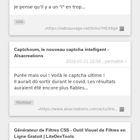
Je pense qu'il y a un "i" en trop...
usa
-
https://sebsauvage.net/links/?HEX9gA
Captchoum, le nouveau captcha intelligent -
Alsacreations
2026-05-21 10:56 - permalink
-
Purée mais oui ! Voilà le captcha ultime !
Il aurait dû sortir durant le covid. Les résultats
auraient été encore plus fiables...
Humour
-
https://www.alsacreations.com/actu/lire/1984-Captchoum-le-nouveau-captcha-intelligent.html
Générateur de Filtres CSS - Outil Visuel de Filtres en
Ligne Gratuit | LiteDevTools