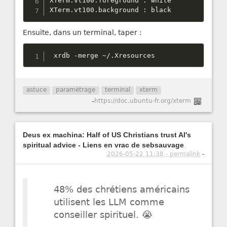
XTerm
.
vt100
.
foreground 
:
 white

XTerm
.
vt100
.
background 
:
 black
Ensuite, dans un terminal, taper :
 xrdb 
-
merge 
~
/
.
Xresources
astuce
paramètrage
terminal
xterm
-
https://doc.ubuntu-fr.org/xterm
Deus ex machina: Half of US Christians trust AI's
spiritual advice - Liens en vrac de sebsauvage
2026-05-22 11:38 - permalink
-
48% des chrétiens américains
utilisent les LLM comme
conseiller spirituel. 😭