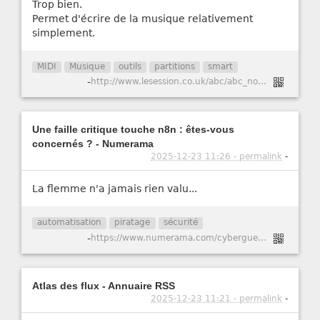
Trop bien.
Permet d'écrire de la musique relativement
simplement.
MIDI
Musique
outils
partitions
smart
-
http://www.lesession.co.uk/abc/abc_notation.htm
Une faille critique touche n8n : êtes-vous
concernés ? - Numerama
2025-12-23 11:26 - permalink
-
La flemme n'a jamais rien valu...
automatisation
piratage
sécurité
-
https://www.numerama.com/cyberguerre/2147741-une-faille-critique-touche-n8n-etes-vous-concernes.html
Atlas des flux - Annuaire RSS
2025-12-23 11:21 - permalink
-