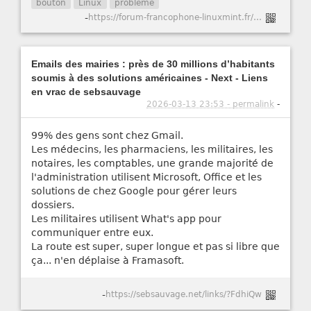
bouton
Linux
problème
-
https://forum-francophone-linuxmint.fr/viewtopic.php?t=21751
Emails des mairies : près de 30 millions d’habitants
soumis à des solutions américaines - Next - Liens
en vrac de sebsauvage
2026-03-13 23:53 - permalink
-
99% des gens sont chez Gmail.
Les médecins, les pharmaciens, les militaires, les
notaires, les comptables, une grande majorité de
l'administration utilisent Microsoft, Office et les
solutions de chez Google pour gérer leurs
dossiers.
Les militaires utilisent What's app pour
communiquer entre eux.
La route est super, super longue et pas si libre que
ça... n'en déplaise à Framasoft.
-
https://sebsauvage.net/links/?FdhiQw