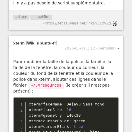
Il n'y a pas besoin de script supplémentaire.
astuce
LinuxMint
-
https://sebsauvage.net/links/?L1xVZg
xterm [Wiki ubuntu-fr]
2026-05-31 1:12 - permalink
-
Pour modifier la taille de la police, la famille, la
taille de la fenêtre, la couleur du curseur, la
couleur du fond de la fenêtre et la couleur de la
police dans xterm, ajouter ces lignes dans le
fichier
~/.Xresources
(le créer s'il n'est pas
présent) :
xterm
*
faceName
:
 Dejavu Sans Mono

xterm
*
faceSize
:
16
xterm
*
geometry
:
 140x30

xterm
*
cursorColor
:
 green

xterm
*
cursorBlink
:
true