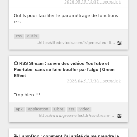
2026-05-15 14:37 - permalink
-
Outils pour faciliter le paramétrage de fonctions
css
css
outils
-
https://litedevtools.com/fr/generateur-filtre-css/
📺 RSS Stream : suivre des vidéos YouTube et
Peertube, sans se faire bouffer par l'algo | Green
Effect
2026-04-9 17:38 - permalink
-
Trop bien !!!
apk
application
Libre
rss
video
-
https://www.green-effect.fr/rss-stream-suivre-des-videos-youtube-et-peertube-sans-se-faire-bouffer-par-l-algo
🐳 LampBox : comment j’ai arrêté de me prendre la