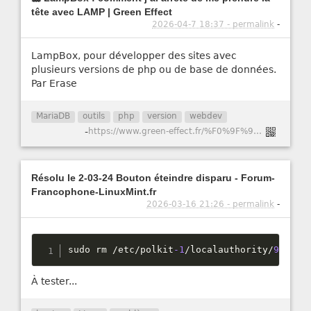
tête avec LAMP | Green Effect
2026-04-7 18:37 - permalink
-
LampBox, pour développer des sites avec
plusieurs versions de php ou de base de données.
Par Erase
MariaDB
outils
php
version
webdev
-
https://www.green-effect.fr/%F0%9F%90%B3-lampbox-comment-j%E2%80%99ai-arr%C3%AAt%C3%A9-de-me-prendre-la-t%C3%AAte-avec-lamp
Résolu le 2-03-24 Bouton éteindre disparu - Forum-
Francophone-LinuxMint.fr
2026-03-16 21:26 - permalink
-
sudo rm 
/
etc
/
polkit
-1
/
localauthority
/
90
-
man
À tester...