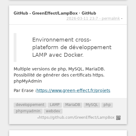
GitHub - GreenEffect/LampBox · GitHub
2026-03-11 23:7 - permalink
-
Environnement cross-
plateform de développement
LAMP avec Docker.
Multiple versions de php, MySQL, MariaDB.
Possibilité de générer des certificats https.
phpMyAdmin
Par Erase :
https://www.green-effect.fr/projets
developpement
LAMP
MariaDB
MySQL
php
phpmyadmin
webdev
-
https://github.com/GreenEffect/LampBox