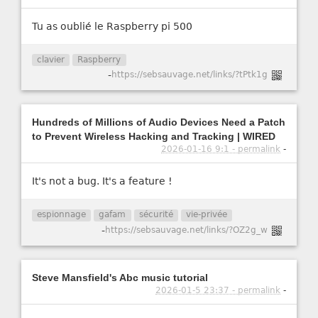
Tu as oublié le Raspberry pi 500
clavier
Raspberry
-
https://sebsauvage.net/links/?tPtk1g
Hundreds of Millions of Audio Devices Need a Patch
to Prevent Wireless Hacking and Tracking | WIRED
2026-01-16 9:1 - permalink
-
It's not a bug. It's a feature !
espionnage
gafam
sécurité
vie-privée
-
https://sebsauvage.net/links/?OZ2g_w
Steve Mansfield's Abc music tutorial
2026-01-5 23:37 - permalink
-