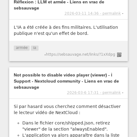
Réflexion : LLM et armée - Liens en vrac de
sebsauvage
2026-03-11 14:36 - permalink
-
L'IA a été créée à des fins militaires. L'utilisation
publique n'est qu'un effet de bord.
armée
ia
-
https://sebsauvage.net/links/?1xXdpg
Not possible to disable video player (viewer) - ℹ️
Support - Nextcloud community - Liens en vrac de
sebsauvage
2026-03-6 17:31 - permalink
-
Si par hasard vous cherchez comment désactiver
le lecteur vidéo de NextCloud :
Dans le fichier core/shipped.json, retirez
"viewer" de la section "alwaysEnabled".
L'application va alors apparaître dans la liste