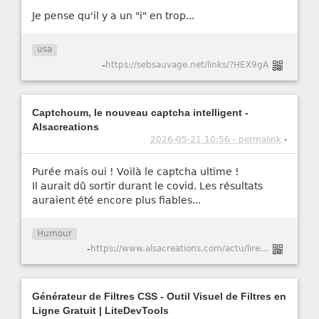
Je pense qu'il y a un "i" en trop...
usa
-
https://sebsauvage.net/links/?HEX9gA
Captchoum, le nouveau captcha intelligent -
Alsacreations
2026-05-21 10:56 - permalink
-
Purée mais oui ! Voilà le captcha ultime !
Il aurait dû sortir durant le covid. Les résultats
auraient été encore plus fiables...
Humour
-
https://www.alsacreations.com/actu/lire/1984-Captchoum-le-nouveau-captcha-intelligent.html
Générateur de Filtres CSS - Outil Visuel de Filtres en
Ligne Gratuit | LiteDevTools