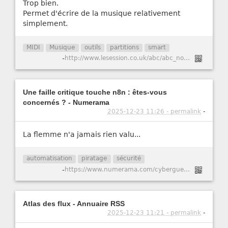
Trop bien.
Permet d'écrire de la musique relativement
simplement.
MIDI
Musique
outils
partitions
smart
-
http://www.lesession.co.uk/abc/abc_notation.htm
Une faille critique touche n8n : êtes-vous
concernés ? - Numerama
2025-12-23 11:26 - permalink
-
La flemme n'a jamais rien valu...
automatisation
piratage
sécurité
-
https://www.numerama.com/cyberguerre/2147741-une-faille-critique-touche-n8n-etes-vous-concernes.html
Atlas des flux - Annuaire RSS
2025-12-23 11:21 - permalink
-