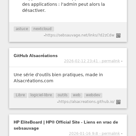
des applications : l'admin peut alors la
désactiver.
astuce
nextcloud
-
https://sebsauvage.net/links/?d2zCdw
GitHub Alsacréations
2026-02-12 23:41 - permalink
-
Une série d'outils bien pratiques, made in
Alsacréations.com
Libre
logiciel-libre
outils
web
webdev
-
https://alsacreations.github.io/
HP EliteBoard | HP® Official Site - Liens en vrac de
sebsauvage
2026-01-16 9:8 - permalink
-