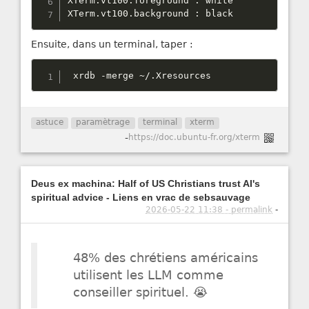
XTerm
.
vt100
.
foreground 
:
 white

XTerm
.
vt100
.
background 
:
 black
Ensuite, dans un terminal, taper :
 xrdb 
-
merge 
~
/
.
Xresources
astuce
paramètrage
terminal
xterm
-
https://doc.ubuntu-fr.org/xterm
Deus ex machina: Half of US Christians trust AI's
spiritual advice - Liens en vrac de sebsauvage
2026-05-22 11:38 - permalink
-
48% des chrétiens américains
utilisent les LLM comme
conseiller spirituel. 😭