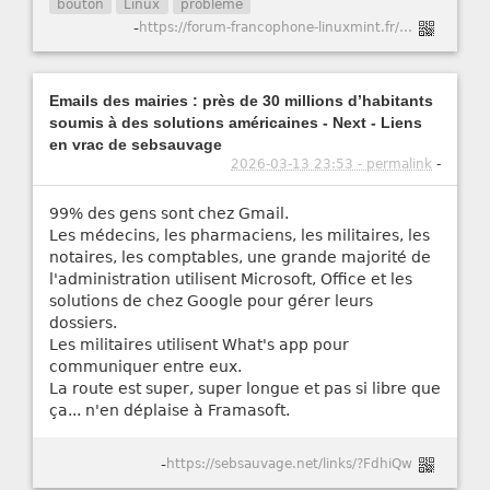
bouton
Linux
problème
-
https://forum-francophone-linuxmint.fr/viewtopic.php?t=21751
Emails des mairies : près de 30 millions d’habitants
soumis à des solutions américaines - Next - Liens
en vrac de sebsauvage
2026-03-13 23:53 - permalink
-
99% des gens sont chez Gmail.
Les médecins, les pharmaciens, les militaires, les
notaires, les comptables, une grande majorité de
l'administration utilisent Microsoft, Office et les
solutions de chez Google pour gérer leurs
dossiers.
Les militaires utilisent What's app pour
communiquer entre eux.
La route est super, super longue et pas si libre que
ça... n'en déplaise à Framasoft.
-
https://sebsauvage.net/links/?FdhiQw