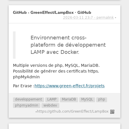
GitHub - GreenEffect/LampBox · GitHub
2026-03-11 23:7 - permalink
-
Environnement cross-
plateform de développement
LAMP avec Docker.
Multiple versions de php, MySQL, MariaDB.
Possibilité de générer des certificats https.
phpMyAdmin
Par Erase :
https://www.green-effect.fr/projets
developpement
LAMP
MariaDB
MySQL
php
phpmyadmin
webdev
-
https://github.com/GreenEffect/LampBox