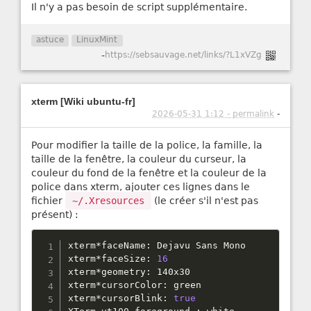
Il n'y a pas besoin de script supplémentaire.
astuce
LinuxMint
-
https://sebsauvage.net/links/?L1xVZg
xterm [Wiki ubuntu-fr]
2026-05-31 1:12 - permalink
-
Pour modifier la taille de la police, la famille, la
taille de la fenêtre, la couleur du curseur, la
couleur du fond de la fenêtre et la couleur de la
police dans xterm, ajouter ces lignes dans le
fichier
~/.Xresources
(le créer s'il n'est pas
présent) :
xterm
*
faceName
:
 Dejavu Sans Mono

xterm
*
faceSize
:
16
xterm
*
geometry
:
 140x30

xterm
*
cursorColor
:
 green

xterm
*
cursorBlink
:
true