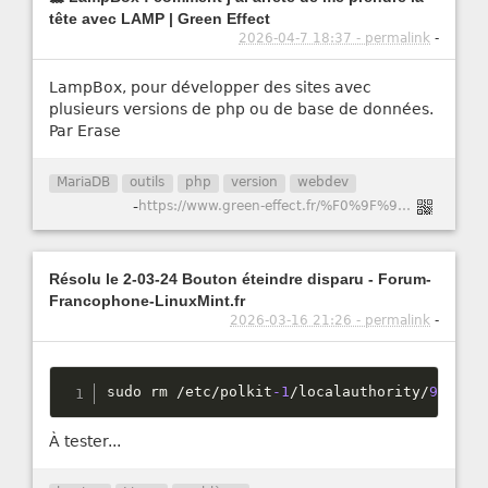
tête avec LAMP | Green Effect
2026-04-7 18:37 - permalink
-
LampBox, pour développer des sites avec
plusieurs versions de php ou de base de données.
Par Erase
MariaDB
outils
php
version
webdev
-
https://www.green-effect.fr/%F0%9F%90%B3-lampbox-comment-j%E2%80%99ai-arr%C3%AAt%C3%A9-de-me-prendre-la-t%C3%AAte-avec-lamp
Résolu le 2-03-24 Bouton éteindre disparu - Forum-
Francophone-LinuxMint.fr
2026-03-16 21:26 - permalink
-
sudo rm 
/
etc
/
polkit
-1
/
localauthority
/
90
-
man
À tester...