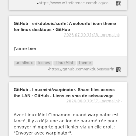
-
https://www.w3reference.com/blog/comment-cr-er-un-certificat-ssl-auto-sign-pour-apache-dans-ubuntu-20-04/
GitHub - erikdubois/surfn: A colourful icon theme
for linux desktops · GitHub
2026-07-10 11:28 - permalink
-
J'aime bien
archlinux
icones
LinuxMint
theme
-
https://github.com/erikdubois/surfn
GitHub - linuxmint/warpinator: Share files across
the LAN · GitHub - Liens en vrac de sebsauvage
2026-06-9 19:37 - permalink
-
Avec Linux Mint Cinnamon, quand warpinator est
lancé, il y a déjà une action de paramétrée pour
envoyer n'importe quel fichier via un clic droit :
"Envoyer avec warpinator".