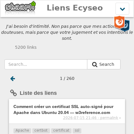
Liens Ecyseo
Affich
le
menu
J'ai besoin d'intimité. Non pas parce que mes actions sont
douteuses, mais parce que votre jugement et vos intentions le
sont.
5200 links
Search
1 / 260
Liste des liens
Comment créer un certificat SSL auto-signé pour
Apache dans Ubuntu 20.04 — w3reference.com
2026-07-15 21:46 - permalink
-
Apache
certbot
certificat
ssl