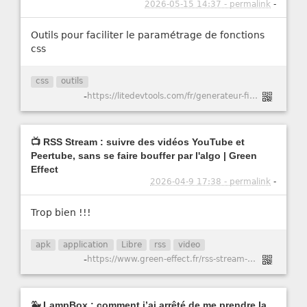
2026-05-15 14:37 - permalink
-
Outils pour faciliter le paramétrage de fonctions
css
css
outils
-
https://litedevtools.com/fr/generateur-filtre-css/
📺 RSS Stream : suivre des vidéos YouTube et
Peertube, sans se faire bouffer par l'algo | Green
Effect
2026-04-9 17:38 - permalink
-
Trop bien !!!
apk
application
Libre
rss
video
-
https://www.green-effect.fr/rss-stream-suivre-des-videos-youtube-et-peertube-sans-se-faire-bouffer-par-l-algo
🐳 LampBox : comment j’ai arrêté de me prendre la