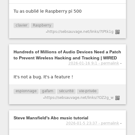
Tu as oublié le Raspberry pi 500
clavier
Raspberry
-
https://sebsauvage.net/links/?tPtk1g
Hundreds of Millions of Audio Devices Need a Patch
to Prevent Wireless Hacking and Tracking | WIRED
2026-01-16 9:1 - permalink
-
It's not a bug. It's a feature !
espionnage
gafam
sécurité
vie-privée
-
https://sebsauvage.net/links/?OZ2g_w
Steve Mansfield's Abc music tutorial
2026-01-5 23:37 - permalink
-