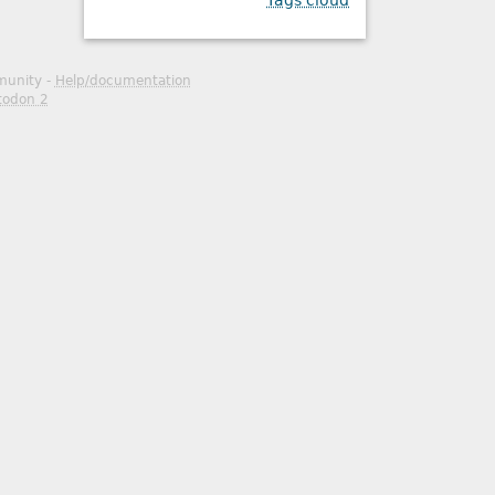
Tags cloud
mmunity -
Help/documentation
todon 2