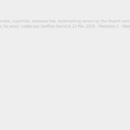
malist, super-fast, database free, bookmarking service by the Shaarli co
s "loi aviva" créées par Geoffrey Dorne le 13 Mai, 2020
-
Mastodon 1
-
Mas