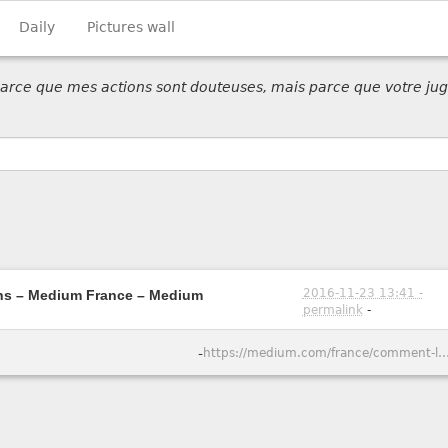
Daily
Pictures wall
 parce que mes actions sont douteuses, mais parce que votre jug
2016-11-23 13:41 -
gens – Medium France – Medium
permalink
-
-
https://medium.com/france/comment-la-technologie-pirate-lesprit-des-gens-e8bd041