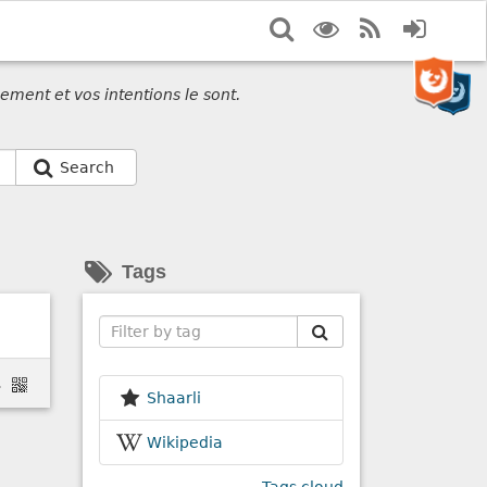
Search
Display
RSS
Login
options
Feed
ement et vos intentions le sont.
Search
Tags
Search
adb4c#.aa48v3ftw
Shaarli
Wikipedia