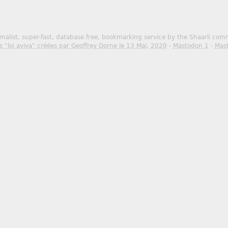
malist, super-fast, database free, bookmarking service by the Shaarli co
s "loi aviva" créées par Geoffrey Dorne le 13 Mai, 2020
-
Mastodon 1
-
Mas