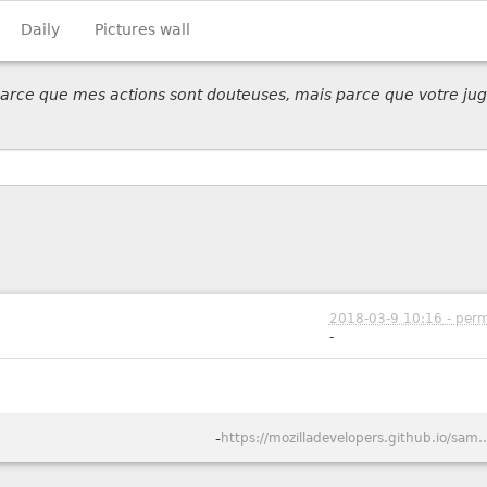
Daily
Pictures wall
 parce que mes actions sont douteuses, mais parce que votre jug
2018-03-9 10:16 - perm
-
-
https://mozilladevelopers.github.io/sa