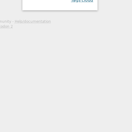
Tags cloud
mmunity -
Help/documentation
todon 2