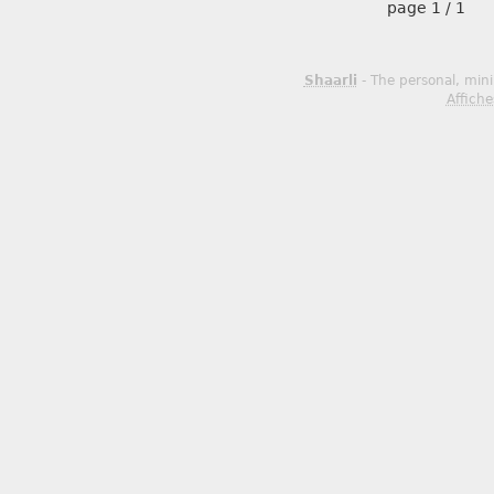
page
1 / 1
Shaarli
- The personal, mini
Affiche