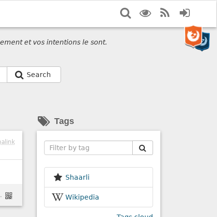
Search
Display
RSS
Login
options
Feed
ement et vos intentions le sont.
Search
Tags
alink
Search
Shaarli
mple-todo/minified/
Wikipedia