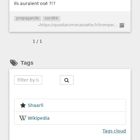
Ils auraient osé ?!?
propagande
société
-
https://quoidansmonassiette.fr/tromper-avec-graphiques-representations-visuelles-pour-manipuler-opinion-publique-guide/
1 / 1
Tags
Search
Shaarli
Wikipedia
Tags cloud