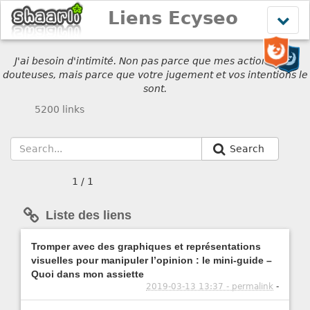
Liens Ecyseo
Affich
le
menu
J'ai besoin d'intimité. Non pas parce que mes actions sont
douteuses, mais parce que votre jugement et vos intentions le
sont.
5200 links
Search
1 / 1
Liste des liens
Tromper avec des graphiques et représentations
visuelles pour manipuler l’opinion : le mini-guide –
Quoi dans mon assiette
2019-03-13 13:37 - permalink
-