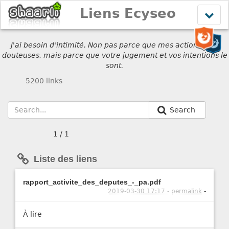
Liens Ecyseo
Affich
le
menu
J'ai besoin d'intimité. Non pas parce que mes actions sont
douteuses, mais parce que votre jugement et vos intentions le
sont.
5200 links
Search
1 / 1
Liste des liens
rapport_activite_des_deputes_-_pa.pdf
2019-03-30 17:17 - permalink
-
À lire