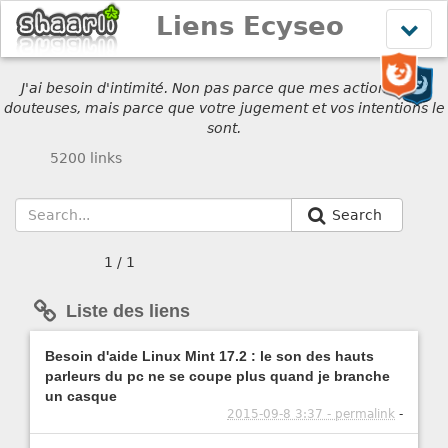
Liens Ecyseo
Affich
le
menu
J'ai besoin d'intimité. Non pas parce que mes actions sont
douteuses, mais parce que votre jugement et vos intentions le
sont.
5200 links
Search
1 / 1
Liste des liens
Besoin d'aide Linux Mint 17.2 : le son des hauts
parleurs du pc ne se coupe plus quand je branche
un casque
2015-09-8 3:37 - permalink
-