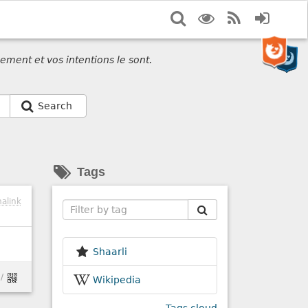
Search
Display
RSS
Login
options
Feed
ement et vos intentions le sont.
Search
Tags
alink
Search
Shaarli
/
Wikipedia