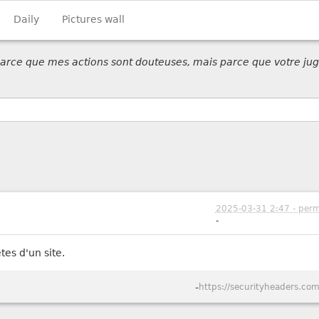
Daily
Pictures wall
 parce que mes actions sont douteuses, mais parce que votre jug
2025-03-31 2:47 - perm
-
tes d'un site.
-
https://securityheaders.com