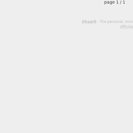
page
1 / 1
Shaarli
- The personal, mini
Affiche