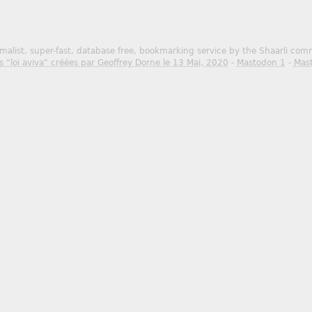
malist, super-fast, database free, bookmarking service by the Shaarli co
s "loi aviva" créées par Geoffrey Dorne le 13 Mai, 2020
-
Mastodon 1
-
Mas