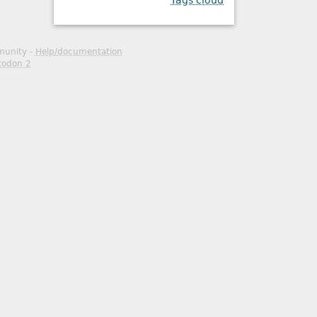
Tags cloud
mmunity -
Help/documentation
todon 2