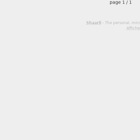
page
1 / 1
Shaarli
- The personal, mini
Affiche