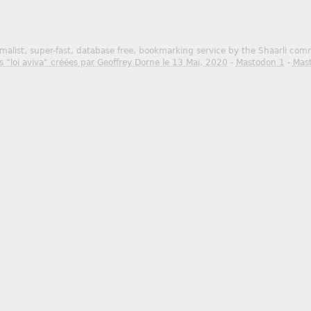
malist, super-fast, database free, bookmarking service by the Shaarli co
s "loi aviva" créées par Geoffrey Dorne le 13 Mai, 2020
-
Mastodon 1
-
Mas