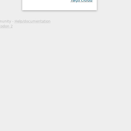
Tags cloud
mmunity -
Help/documentation
todon 2