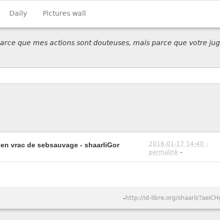
Daily
Pictures wall
 parce que mes actions sont douteuses, mais parce que votre jug
2016-01-17 14:40 -
en vrac de sebsauvage - shaarliGor
permalink
-
-
http://id-libre.org/shaarli/?aeiCH