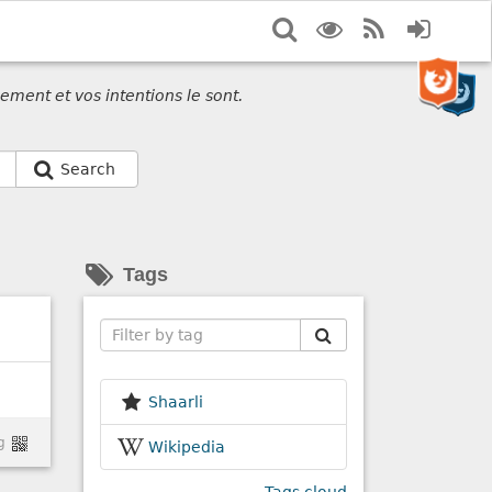
Search
Display
RSS
Login
options
Feed
ement et vos intentions le sont.
Search
Tags
Search
Shaarli
g
Wikipedia