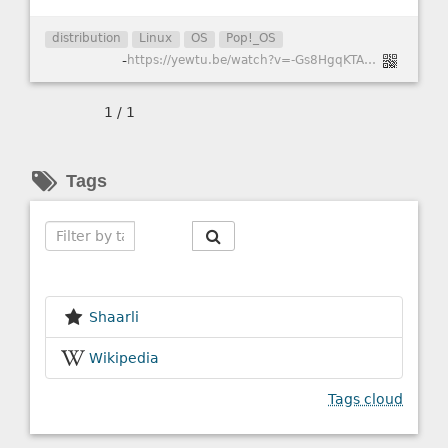
distribution
Linux
OS
Pop!_OS
-
https://yewtu.be/watch?v=-Gs8HgqKTAU&autoplay=0&continue=0&dark_mode=true&hl=fr&listen=0&local=1&loop=0&nojs=0&player_style=youtube&quality=dash&thin_mode=false
1 / 1
Tags
Search
Shaarli
Wikipedia
Tags cloud