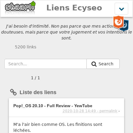
Liens Ecyseo
Affich
le
menu
J'ai besoin d'intimité. Non pas parce que mes actions sont
douteuses, mais parce que votre jugement et vos intentions le
sont.
5200 links
Search
1 / 1
Liste des liens
Pop!_OS 20.10 - Full Review - YewTube
2020-10-28 14:49 - permalink
-
M'a l'air bien comme OS. Les finitions sont
léchées.