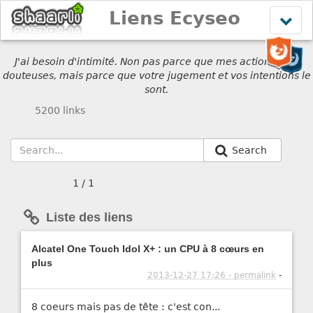
Liens Ecyseo
Affich
le
menu
J'ai besoin d'intimité. Non pas parce que mes actions sont
douteuses, mais parce que votre jugement et vos intentions le
sont.
5200 links
Search
1 / 1
Liste des liens
Alcatel One Touch Idol X+ : un CPU à 8 cœurs en
plus
2013-12-27 17:26 - permalink
-
8 coeurs mais pas de tête : c'est con...