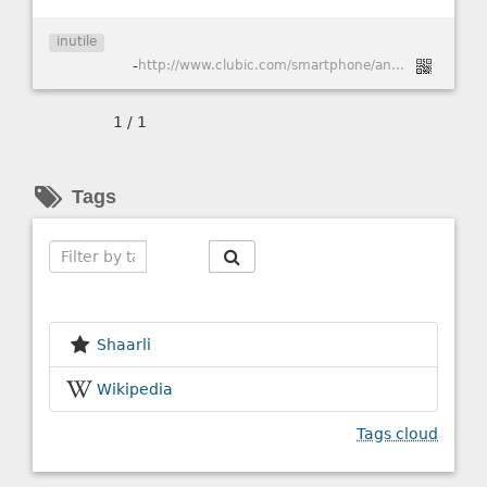
inutile
-
http://www.clubic.com/smartphone/android/actualite-609318-alcatel-one-touch-idol-plus-cpu-huit-coeurs.html
1 / 1
Tags
Search
Shaarli
Wikipedia
Tags cloud