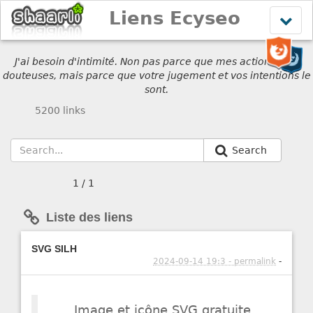
Liens Ecyseo
Affich
le
menu
J'ai besoin d'intimité. Non pas parce que mes actions sont
douteuses, mais parce que votre jugement et vos intentions le
sont.
5200 links
Search
1 / 1
Liste des liens
SVG SILH
2024-09-14 19:3 - permalink
-
Image et icône SVG gratuite.