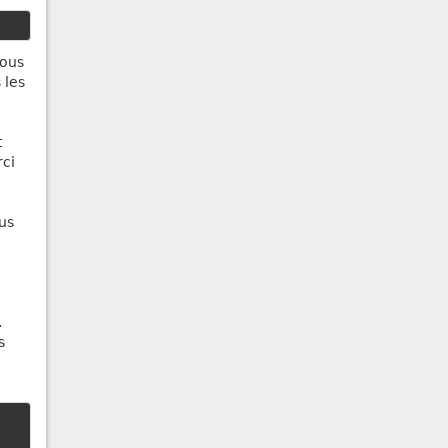
Vous
 les
t
rci
us
.
s
n