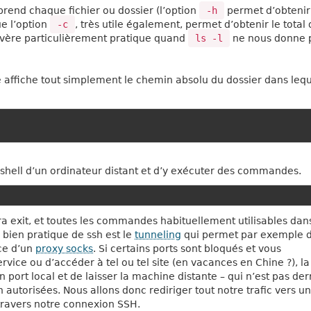
prend chaque fichier ou dossier (l’option
-h
permet d’obtenir
ue l’option
-c
, très utile également, permet d’obtenir le total
vère particulièrement pratique quand
ls -l
ne nous donne 
 affiche tout simplement le chemin absolu du dossier dans leq
 shell d’un ordinateur distant et d’y exécuter des commandes.
era exit, et toutes les commandes habituellement utilisables dan
n bien pratique de ssh est le
tunneling
qui permet par exemple 
ace d’un
proxy socks
. Si certains ports sont bloqués et vous
rvice ou d’accéder à tel ou tel site (en vacances en Chine ?), la
n port local et de laisser la machine distante – qui n’est pas der
autorisées. Nous allons donc rediriger tout notre trafic vers un
 travers notre connexion SSH.