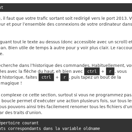
l faut que votre trafic sortant soit redirigé vers le port 2013. 
eur et pour l’ensemble des connexions de votre ordinateur dans
guant tout le texte au dessus (donc accessible avec un scroll) e
an. Bien utile de temps à autre pour y voir plus clair. Le raccou
e.
 recherche dans l’historique des commandes. Habituellement, vo
s avec la flèche du haut, eh bien avec
ctrl
+
r
, vous
 historique, faites
ctrl
+
r
, puis tapez un bout de la
 magique !
complexe ce cette section, surtout si vous ne programmez pas
 boucle permet d’exécuter une action plusieurs fois, sur tous le
us pouvons ainsi très facilement renomer tous les fichiers d’u
r des traits d’union.
pertoire courant

ts correspondants dans la variable oldname
