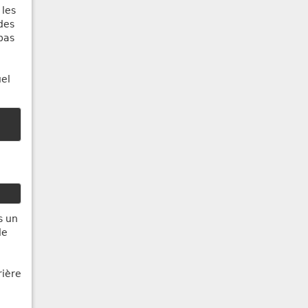
 les
 des
pas
uel
s un
de
rière