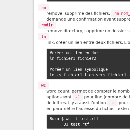
rm
remove, supprime des fichiers.
rm nom
demande une confirmation avant suppres
rmdir
remove directory, supprime un dossier se
ln
link, créer un lien entre deux fichiers. L
#créer un lien en dur

ln fichier1 fichier2

#créer un lien symbolique

wc
word count, permet de compter le nombre
options sont
-l
pour line (nombre de l
de lettres. Il y a aussi l’option
-c
pour a
en paramètre l’adresse du fichier texte :
Buzut$ wc -l test.rtf 
