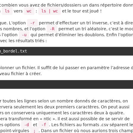
ombien vous avez de fichiers/dossiers un dans répertoire donné
n
ls
vers
wc
:
ls | wc
et le tour est joué !
ique. L’option
-r
permet d’effectuer un tri inverse, c’est à dire
s nombres, et l’option
-R
permet un tri aléatoire, c’est le mo
s l’option
-u
qui permet d’éliminer les doublons. Enfin l’optio
c les résultats triés :
nner un fichier. Il suffit de lui passer en paramètre l’adresse 
eau fichier à créer.
r toutes les lignes selon un nombre donnés de caractères, on
rvera seulement les deux premiers caractères. On peut aussi
ors on conservera uniquement les caractères deux à quatre.
ra transformé en « ntic ». Il est aussi possible de se servir de
es options
-d
et
-f
. Les fichiers au formats .csv séparent l
 point-virgules
;
. Dans un fichier où nous aurions trois champ