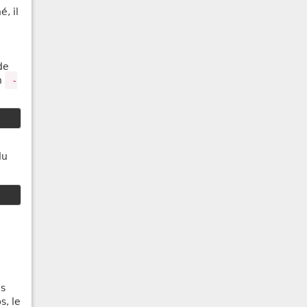
, il
de
n
-
du
es
s, le