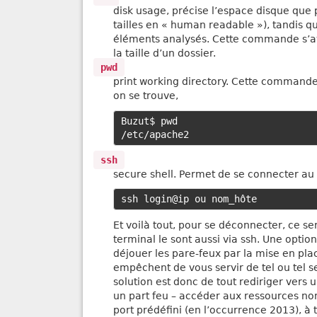
disk usage, précise l’espace disque que 
tailles en « human readable »), tandis q
éléments analysés. Cette commande s’a
la taille d’un dossier.
pwd
print working directory. Cette commande
on se trouve,
Buzut$ pwd

ssh
secure shell. Permet de se connecter au
Et voilà tout, pour se déconnecter, ce s
terminal le sont aussi via ssh. Une optio
déjouer les pare-feux par la mise en pl
empêchent de vous servir de tel ou tel se
solution est donc de tout rediriger vers u
un part feu – accéder aux ressources non 
port prédéfini (en l’occurrence 2013), à