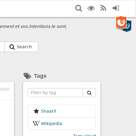
Search
Display
RSS
Login
options
Feed
ement et vos intentions le sont.
Search
Tags
alink
Search
Shaarli
Wikipedia