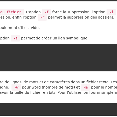
_du_fichier
. L’option
-f
force la suppression, l’option
-i
sion, enfin l’option
-r
permet la suppression des dossiers.
ulement s’il est vide.
’option
-s
permet de créer un lien symbolique.
 de lignes, de mots et de caractères dans un fichier texte. Les
igne),
-w
pour word (nombre de mots) et
-m
pour le nomb
voir la taille du fichier en bits. Pour l’utiliser, on fourni simple