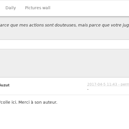
Daily
Pictures wall
 parce que mes actions sont douteuses, mais parce que votre jug
2017-04-5 11:43 - perm
Buzut
-
colle ici. Merci à son auteur.