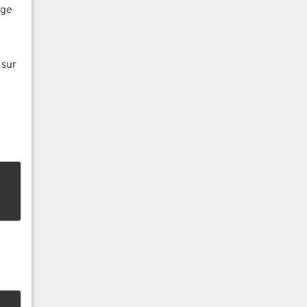
age
sur