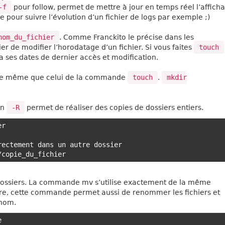
-f
pour follow, permet de mettre à jour en temps réel l’affich
que pour suivre l’évolution d’un fichier de logs par exemple ;)
nom_du_fichier
. Comme Franckito le précise dans les
r de modifier l’horodatage d’un fichier. Si vous faites
touch
ra ses dates de dernier accès et modification.
t le même que celui de la commande
touch
.
mkdir
on
-R
permet de réaliser des copies de dossiers entiers.
r

ectement dans un autre dossier

dossiers. La commande mv s’utilise exactement de la même
tre, cette commande permet aussi de renommer les fichiers et
 nom.