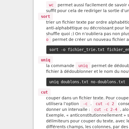
wc
permet aussi facilement de savoir c
suffit pour cela de rediriger la sortie d’u
sort
trier un fichier texte par ordre alphabét
anti-alphabétique ou décroissant pour le
shuffle quoi ;) On n’oubliera pas non plu
o
permet de créer un nouveau fichier ave
uniq
la commande
uniq
permet de dédoublo
fichier à dédoublonner et le nom du nouv
cut
couper dans un fichier texte. Pour coupe
utilisera l’option
-c
.
cut -c 2
conse
donner un intervalle :
cut -c 2-4
, al
Exemple, « anticonstitutionnellement » se
délimiteurs pour couper du texte, avec l
différents champs, les colonnes, par des