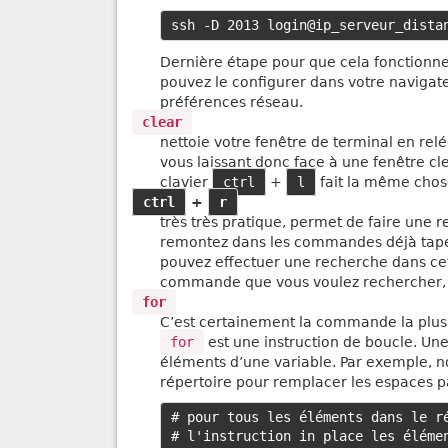
Dernière étape pour que cela fonctionne, i
pouvez le configurer dans votre navigat
préférences réseau.
clear
nettoie votre fenêtre de terminal en relé
vous laissant donc face à une fenêtre cle
clavier
ctrl
+
l
fait la même chos
ctrl
+
r
très très pratique, permet de faire une
remontez dans les commandes déjà tapée
pouvez effectuer une recherche dans cet
commande que vous voulez rechercher,
for
C’est certainement la commande la plus 
for
est une instruction de boucle. Une
éléments d’une variable. Par exemple, no
répertoire pour remplacer les espaces pa
# pour tous les éléments dans le ré
# l'instruction in place les élémen