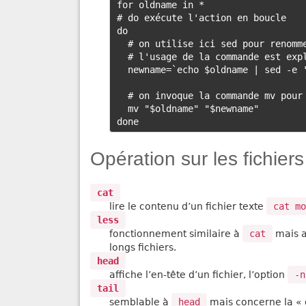
for oldname in *

# do exécute l'action en boucle

do

  # on utilise ici sed pour renommer, 

  # l'usage de la commande est expliqué plus bas dans l'article

  newname=`echo $oldname | sed -e 's/ /_/g'`

  # on invoque la commande mv pour remplacer l'ancien nom par le nouveau

  mv "$oldname" "$newname"

Opération sur les fichiers
cat
lire le contenu d’un fichier texte
cat mo
less
fonctionnement similaire à
cat
mais a
longs fichiers.
head
affiche l’en-tête d’un fichier, l’option
-n
tail
semblable à
head
mais concerne la « 