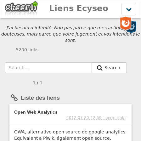
Liens Ecyseo
Affich
le
menu
J'ai besoin d'intimité. Non pas parce que mes actions sont
douteuses, mais parce que votre jugement et vos intentions le
sont.
5200 links
Search
1 / 1
Liste des liens
Open Web Analytics
2012-07-20 22:59 - permalink
-
OWA, alternative open source de google analytics.
Equivalent à Piwik, également open source.