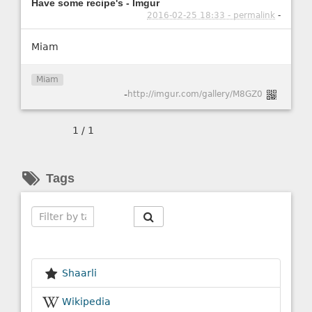
Have some recipe's - Imgur
2016-02-25 18:33 - permalink
-
Miam
Miam
-
http://imgur.com/gallery/M8GZ0
1 / 1
Tags
Search
Shaarli
Wikipedia