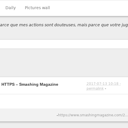
Daily
Pictures wall
 parce que mes actions sont douteuses, mais parce que votre jug
2017-07-13 10:18 -
o HTTPS – Smashing Magazine
permalink
-
-
https://www.smashingmagazine.com/2017/06/guide-switching