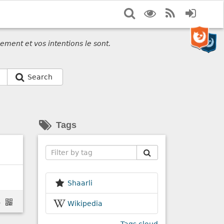
Search
Display
RSS
Login
options
Feed
ement et vos intentions le sont.
Search
Tags
Search
Shaarli
-http-https/
Wikipedia