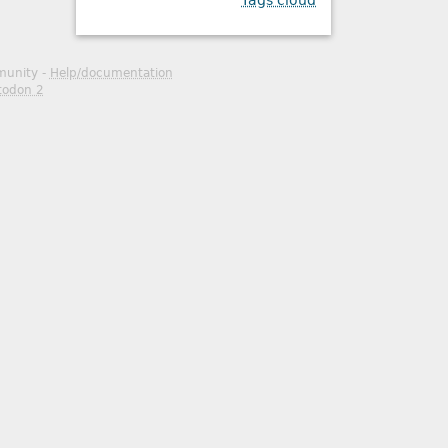
Tags cloud
mmunity -
Help/documentation
todon 2