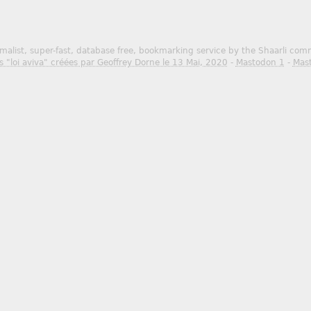
malist, super-fast, database free, bookmarking service by the Shaarli co
s "loi aviva" créées par Geoffrey Dorne le 13 Mai, 2020
-
Mastodon 1
-
Mas