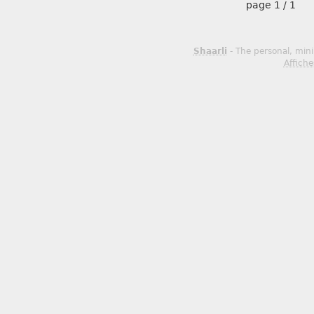
page
1 / 1
Shaarli
- The personal, mini
Affiche