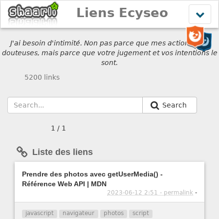
Liens Ecyseo
Affich
le
menu
J'ai besoin d'intimité. Non pas parce que mes actions sont
douteuses, mais parce que votre jugement et vos intentions le
sont.
5200 links
Search
1 / 1
Liste des liens
Prendre des photos avec getUserMedia() -
Référence Web API | MDN
2023-06-12 2:51 - permalink
-
javascript
navigateur
photos
script