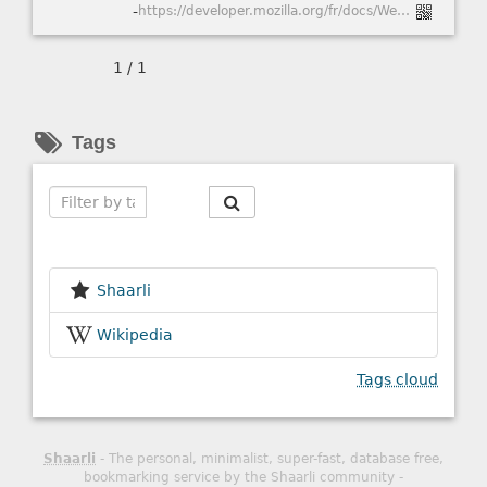
-
https://developer.mozilla.org/fr/docs/Web/API/Media_Capture_and_Streams_API/Taking_still_photos
1 / 1
Tags
Search
Shaarli
Wikipedia
Tags cloud
Shaarli
- The personal, minimalist, super-fast, database free,
bookmarking service by the Shaarli community -