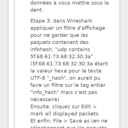
données à vous mettre sous la
dent.
Étape 3: dans Wireshark
appliquer un filtre d'affichage
pour ne garder que les
paquets contenant des
infohash: "udp contains
5f:68:61:73:68:32:30:3a"
(5f:68:61:73:68:32:30:3a étant
la valeur hexa pour le texte
UTF-8 "_hash", on aurait pu
faire un filtre sur le tag entier
"info_hash" mais c'est pas
nécessaire)
Ensuite, cliquez sur Edit >
mark all displayed packets.
Et enfin: File > Save as (en ne
sélectionnant que les paquets