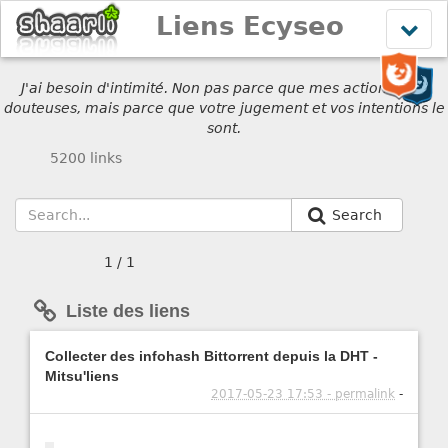
Liens Ecyseo
Affich
le
menu
J'ai besoin d'intimité. Non pas parce que mes actions sont
douteuses, mais parce que votre jugement et vos intentions le
sont.
5200 links
Search
1 / 1
Liste des liens
Collecter des infohash Bittorrent depuis la DHT -
Mitsu'liens
2017-05-23 17:53 - permalink
-