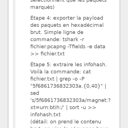
marqués)
Étape 4: exporter la payload
des paquets en hexadécimal
brut. Simple ligne de
commande: tshark -r
fichier.pcapng -Tfields -e data
>> fichier.txt
Étape 5: extraire les infohash.
Voilà la commande: cat
fichier.txt | grep -o -P
"5f6861736832303a.{0,40}" |
sed
's/5f6861736832303a/magnet:?
xt=urn:btih:/' | sort -u >>
infohash.txt
(détail: on prend le contenu