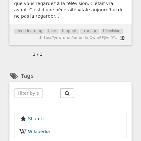
que vous regardez à la télévision. C'était vrai
avant. C'est d'une nécessité vitale aujourd'hui de
ne pas la regarder...
deep-learning
fake
flippant
trucage
télévision
-
https://yewtu.be/embed/uXwmSFjlVc0?autoplay=0&continue=0&dark_mode=true&hl=fr&listen=0&local=1&loop=0&nojs=0&player_style=youtube&quality=dash&thin_mode=false
1 / 1
Tags
Search
Shaarli
Wikipedia