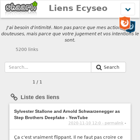
Liens Ecyseo
Affich
le
menu
J'ai besoin d'intimité. Non pas parce que mes actions sont
douteuses, mais parce que votre jugement et vos intentions le
sont.
5200 links
Search
1 / 1
Liste des liens
Sylvester Stallone and Arnold Schwarzenegger as
Step Brothers Deepfake - YewTube
2020-11-10 12:0 - permalink
-
Ça c'est vraiment flippant. Il ne faut pas croire ce