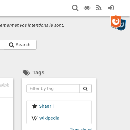
Search
Display
RSS
Login
options
Feed
ement et vos intentions le sont.
Search
Tags
alink
Search
Shaarli
Wikipedia