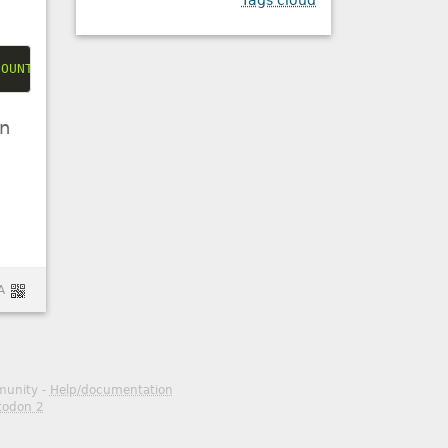
Tags cloud
COUNT(*), AVG(total_amount) FROM taxi GROUP BY passenger
en
A
mmunity -
Help/documentation
todon 2