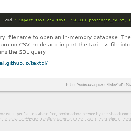
'
-
cmd 
'.import taxi.csv taxi'
'SELECT passenger_count, 
ory: filename to open an in-memory database. Th
turn on CSV mode and import the taxi.csv file into
runs the SQL query.
al.github.io/textql/
-
https://sebsauvage.net/links/?uBdPX
malist, super-fast, database free, bookmarking service by the Shaarli co
s "loi aviva" créées par Geoffrey Dorne le 13 Mai, 2020
-
Mastodon 1
-
Mas