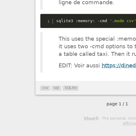
ligne de commande.
sqlite3 :memory: 
-
cmd 
'.mode csv
This uses the special :mem
it uses two -cmd options to 
a table called taxi. Then it 
EDIT: Voir aussi
https://dined
csv
sql
SQLite
page
1 / 1
Shaarli
- The personal, mini
Affiche