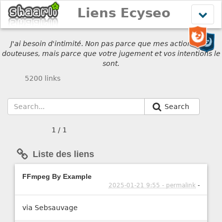
Liens Ecyseo
Affich
le
menu
J'ai besoin d'intimité. Non pas parce que mes actions sont
douteuses, mais parce que votre jugement et vos intentions le
sont.
5200 links
Search
1 / 1
Liste des liens
FFmpeg By Example
2025-01-21 9:55 - permalink
-
via Sebsauvage