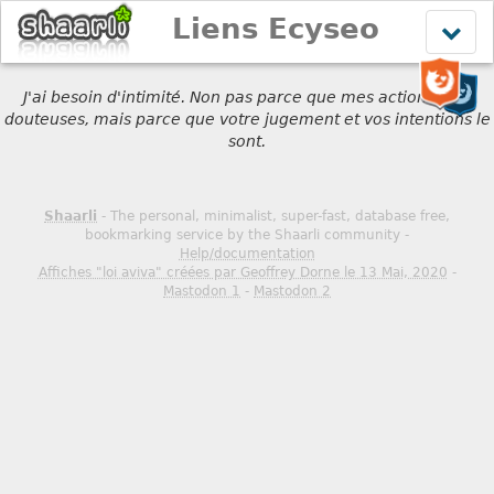
Liens Ecyseo
Affich
le
menu
J'ai besoin d'intimité. Non pas parce que mes actions sont
douteuses, mais parce que votre jugement et vos intentions le
sont.
Shaarli
- The personal, minimalist, super-fast, database free,
bookmarking service by the Shaarli community -
Help/documentation
Affiches "loi aviva" créées par Geoffrey Dorne le 13 Mai, 2020
-
Mastodon 1
-
Mastodon 2