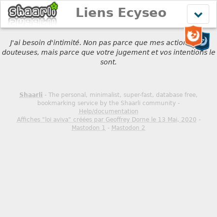
Liens Ecyseo
Affich
le
menu
J'ai besoin d'intimité. Non pas parce que mes actions sont
douteuses, mais parce que votre jugement et vos intentions le
sont.
Shaarli
- The personal, minimalist, super-fast, database free,
bookmarking service by the Shaarli community -
Help/documentation
Affiches "loi aviva" créées par Geoffrey Dorne le 13 Mai, 2020
-
Mastodon 1
-
Mastodon 2