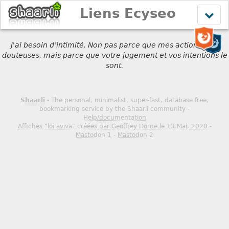
Liens Ecyseo
Affich
le
menu
J'ai besoin d'intimité. Non pas parce que mes actions sont
douteuses, mais parce que votre jugement et vos intentions le
sont.
Shaarli
- The personal, minimalist, super-fast, database free,
bookmarking service by the Shaarli community -
Help/documentation
Affiches "loi aviva" créées par Geoffrey Dorne le 13 Mai, 2020
-
Mastodon 1
-
Mastodon 2