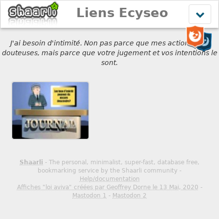
Liens Ecyseo
Affich
le
menu
J'ai besoin d'intimité. Non pas parce que mes actions sont
douteuses, mais parce que votre jugement et vos intentions le
sont.
Shaarli
- The personal, minimalist, super-fast, database free,
bookmarking service by the Shaarli community -
Help/documentation
Affiches "loi aviva" créées par Geoffrey Dorne le 13 Mai, 2020
-
Mastodon 1
-
Mastodon 2