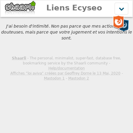
Liens Ecyseo
Affich
le
menu
J'ai besoin d'intimité. Non pas parce que mes actions sont
douteuses, mais parce que votre jugement et vos intentions le
sont.
Shaarli
- The personal, minimalist, super-fast, database free,
bookmarking service by the Shaarli community -
Help/documentation
Affiches "loi aviva" créées par Geoffrey Dorne le 13 Mai, 2020
-
Mastodon 1
-
Mastodon 2