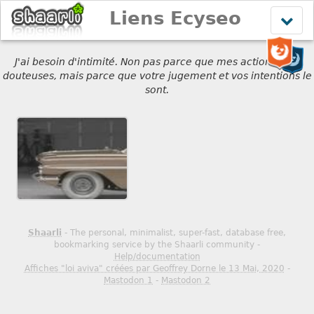
Liens Ecyseo
Affich
le
menu
J'ai besoin d'intimité. Non pas parce que mes actions sont
douteuses, mais parce que votre jugement et vos intentions le
sont.
Shaarli
- The personal, minimalist, super-fast, database free,
bookmarking service by the Shaarli community -
Help/documentation
Affiches "loi aviva" créées par Geoffrey Dorne le 13 Mai, 2020
-
Mastodon 1
-
Mastodon 2