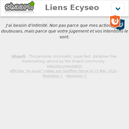
Liens Ecyseo
Affich
le
menu
J'ai besoin d'intimité. Non pas parce que mes actions sont
douteuses, mais parce que votre jugement et vos intentions le
sont.
Shaarli
- The personal, minimalist, super-fast, database free,
bookmarking service by the Shaarli community -
Help/documentation
Affiches "loi aviva" créées par Geoffrey Dorne le 13 Mai, 2020
-
Mastodon 1
-
Mastodon 2