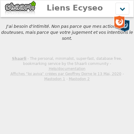
Liens Ecyseo
Affich
le
menu
J'ai besoin d'intimité. Non pas parce que mes actions sont
douteuses, mais parce que votre jugement et vos intentions le
sont.
Shaarli
- The personal, minimalist, super-fast, database free,
bookmarking service by the Shaarli community -
Help/documentation
Affiches "loi aviva" créées par Geoffrey Dorne le 13 Mai, 2020
-
Mastodon 1
-
Mastodon 2