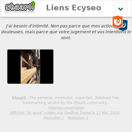
Liens Ecyseo
Affich
le
menu
J'ai besoin d'intimité. Non pas parce que mes actions sont
douteuses, mais parce que votre jugement et vos intentions le
sont.
Shaarli
- The personal, minimalist, super-fast, database free,
bookmarking service by the Shaarli community -
Help/documentation
Affiches "loi aviva" créées par Geoffrey Dorne le 13 Mai, 2020
-
Mastodon 1
-
Mastodon 2